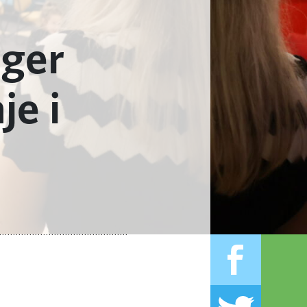
nger
je i