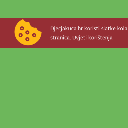
Djecjakuca.hr koristi slatke kol
stranica.
Uvjeti korištenja
Newsletter je prav
važno što se događ
programe, najvaž