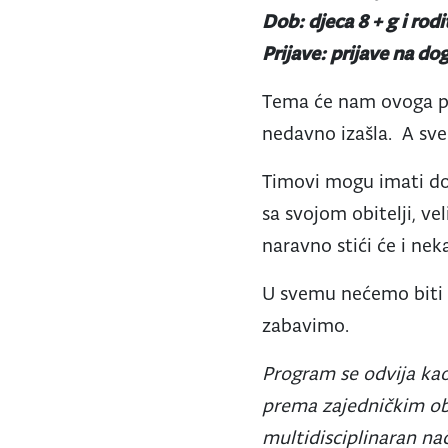
Dob:
djeca 8 + g i rodit
Prijave:
prijave na d
Tema će nam ovoga put
nedavno izašla. A sve
Timovi mogu imati do 6
sa svojom obitelji, ve
naravno stići će i ne
U svemu nećemo biti pr
zabavimo.
Program se odvija kao
prema zajedničkim obi
multidisciplinaran nač