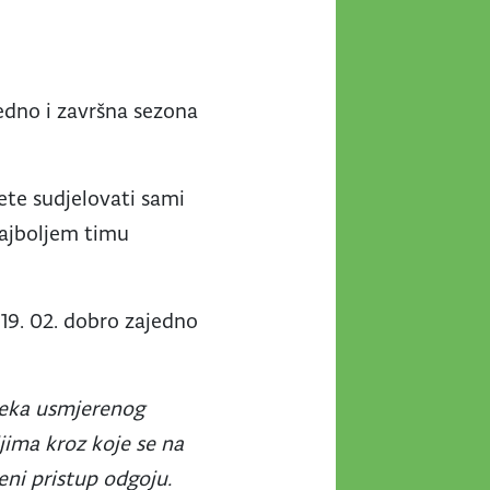
jedno i završna sezona
žete sudjelovati sami
 Najboljem timu
 19. 02. dobro zajedno
ijeka usmjerenog
jima kroz koje se na
eni pristup odgoju.