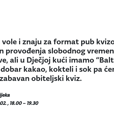
vole i znaju za format pub kvizo
n provođenja slobodnog vremena
e, ali u Dječjoj kući imamo “Bal
 dobar kakao, kokteli i sok pa ć
 zabavan obiteljski kviz.
ijeka
02. , 18.00 – 19.30