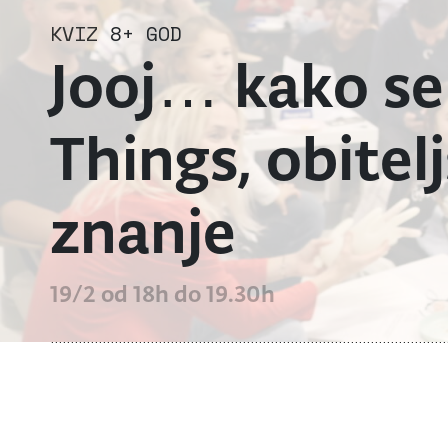
KVIZ
8+ GOD
Jooj… kako se
Things, obitelj
znanje
19/2 od 18h do 19.30h