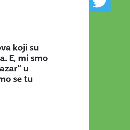
va koji su
. E, mi smo
tazar” u
emo se tu