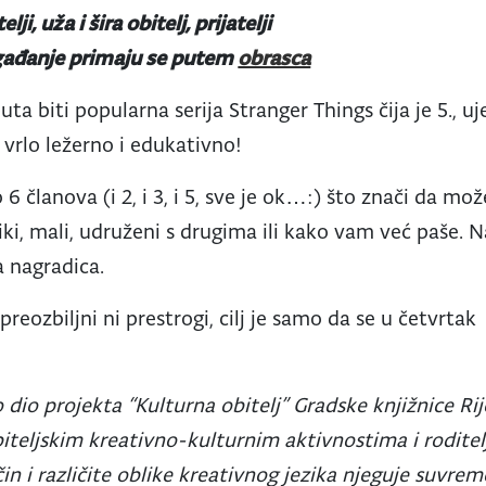
elji, uža i šira obitelj, prijatelji
ogađanje primaju se putem
obrasca
a biti popularna serija Stranger Things čija je 5., u
 vrlo ležerno i edukativno!
 članova (i 2, i 3, i 5, sve je ok…:) što znači da mo
liki, mali, udruženi s drugima ili kako vam već paše.
ka nagradica.
eozbiljni ni prestrogi, cilj je samo da se u četvrtak
 dio projekta “Kulturna obitelj” Gradske knjižnice R
teljskim kreativno-kulturnim aktivnostima i roditel
in i različite oblike kreativnog jezika njeguje suvrem