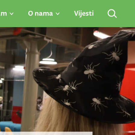
am
O nama
Vijesti