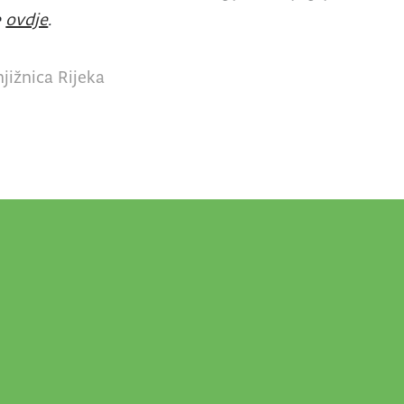
e
ovdje
.
jižnica Rijeka