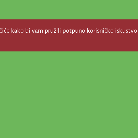
ačiće kako bi vam pružili potpuno korisničko iskustvo
a stvar! Nema šanse da
a u našem veselom životu
nije vijesti, super priče