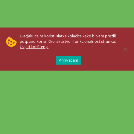
Djecjakuca.hr koristi slatke kolačiće kako bi vam pružili
potpuno korisničko iskustvo i funkcionalnost stranica.
Uvjeti korištenja
Open 
Prihvaćam
Newsletter je prava stvar! Nema šanse
da vam promakne nešto važno što se
događa u našem veselom životu.
Šaljemo pozive na programe, najvažnije
vijesti, super priče čim se pojave...