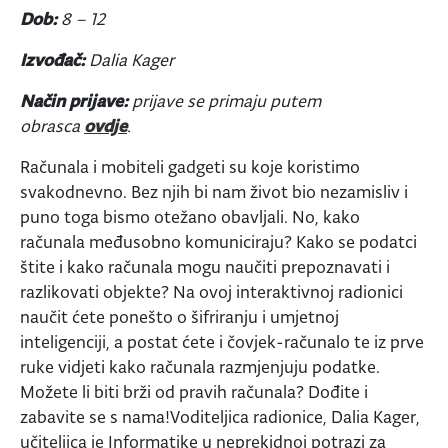
Dob:
8 – 12
Izvođač:
Dalia Kager
Način prijave:
prijave se primaju putem
obrasca
ovdje
.
Računala i mobiteli gadgeti su koje koristimo
svakodnevno. Bez njih bi nam život bio nezamisliv i
puno toga bismo otežano obavljali. No, kako
računala međusobno komuniciraju? Kako se podatci
štite i kako računala mogu naučiti prepoznavati i
razlikovati objekte? Na ovoj interaktivnoj radionici
naučit ćete ponešto o šifriranju i umjetnoj
inteligenciji, a postat ćete i čovjek-računalo te iz prve
ruke vidjeti kako računala razmjenjuju podatke.
Možete li biti brži od pravih računala? Dođite i
zabavite se s nama!Voditeljica radionice, Dalia Kager,
učiteljica je Informatike u neprekidnoj potrazi za