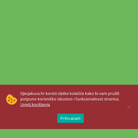
Djecjakuca.hr koristi slatke kolačiće kako bi vam pružili
potpuno korisničko iskustvo i funkcionalnost stranica.
Uvjeti korištenja
Open 
Prihvaćam