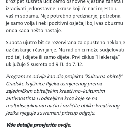
kroz pet susreta učit ćemo osnovne vještine zanata i
izrađivati jednostavne ukrase koji će naći mjesto u
vašim sobama. Nije potrebno predznanje, potrebna
je samo volja i neki pozitivni osjećaji koji vas obuzmu
onda kada nešto nastaje.
Subota ujutro bit će rezervirana za opušteno heklanje
uz ćaskanje i čavrljanje. Na radionici može sudjelovati
roditelj i dijete ili samo dijete. Prvi ciklus “Hekleraja”
uključuje 5 susreta od 9.11. do 7. 12.
Program se odvija kao dio projekta “Kulturna obitelj”
Gradske knjižnice Rijeka usmjerenog prema
zajedničkim obiteljskim kreativno-kulturnim
aktivnostima i roditeljima kroz koje se na
multidisciplinaran način i različite oblike kreativnog
jezika njeguje suvremeni pristup odgoju.
Više detalja provjerite
ovdje
.