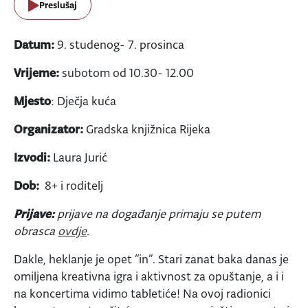
Preslušaj
Datum:
9. studenog- 7. prosinca
Vrijeme:
subotom od 10.30- 12.00
Mjesto
: Dječja kuća
Organizator:
Gradska knjižnica Rijeka
Izvodi:
Laura Jurić
Dob:
8+ i roditelj
Prijave:
prijave na događanje primaju se putem
obrasca
ovdje
.
Dakle, heklanje je opet “in”. Stari zanat baka danas je
omiljena kreativna igra i aktivnost za opuštanje, a i i
na koncertima vidimo tabletiće! Na ovoj radionici