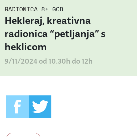
RADIONICA
8+ GOD
Hekleraj, kreativna
radionica “petljanja” s
heklicom
9/11/2024 od 10.30h do 12h