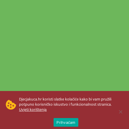
Djecjakuca.hr koristi slatke kolačiće kako bi vam pružili
potpuno korisničko iskustvo i funkcionalnost stranica.
Uvjeti korištenja
Open 
Prihvaćam