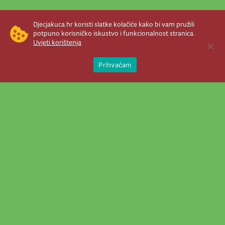
Djecjakuca.hr koristi slatke kolačiće kako bi vam pružili
potpuno korisničko iskustvo i funkcionalnost stranica.
Uvjeti korištenja
Open 
Prihvaćam
Newsletter je prava stvar! Nema šanse
da vam promakne nešto važno što se
događa u našem veselom životu.
Šaljemo pozive na programe, najvažnije
vijesti, super priče čim se pojave...