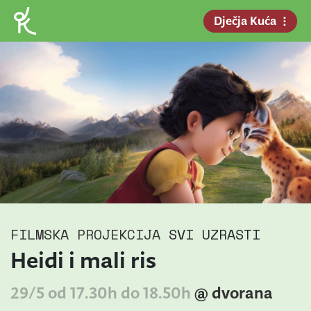
Dječja Kuća
FILMSKA PROJEKCIJA
SVI UZRASTI
Heidi i mali ris
29/5 od 17.30h do 18.50h
@ dvorana