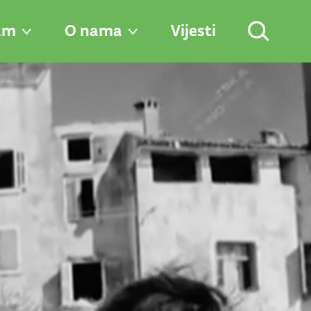
am
O nama
Vijesti