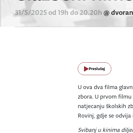
31/5/2025 od 19h do 20.20h
@ dvora
Preslušaj
U ova dva filma glavn
zbora. U prvom film
natjecanju školskih z
Rovinj, gdje se odvija
Svibanj u kinima dilj