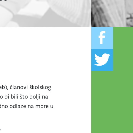
eb), članovi školskog
bi bili što bolji na
jedno odlaze na more u
e