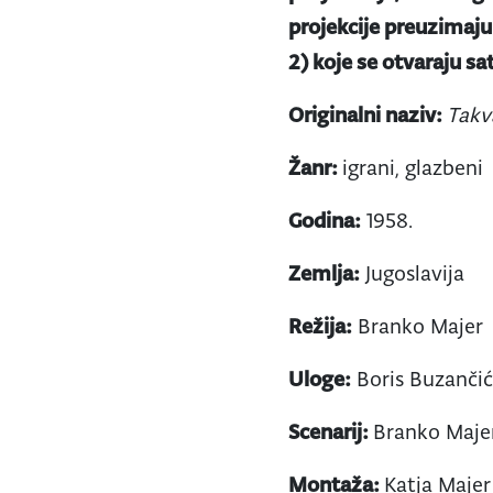
projekcije preuzimaju 
2) koje se otvaraju sa
Originalni naziv:
Takv
Žanr:
igrani, glazbeni
Godina:
1958.
Zemlja:
Jugoslavija
Režija:
Branko Majer
Uloge:
Boris Buzančić,
Scenarij:
Branko Maje
Montaža:
Katja Majer