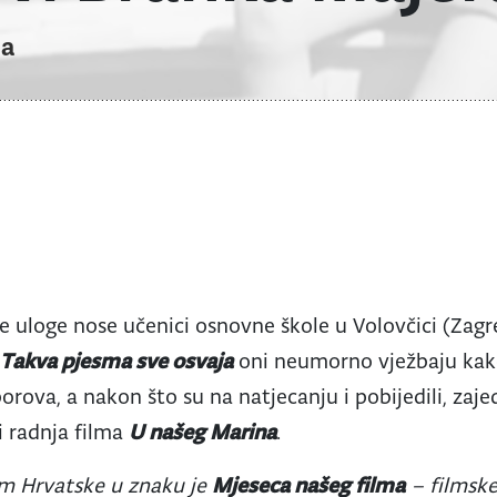
na
e uloge nose učenici osnovne škole u Volovčici (Zagr
u
Takva pjesma sve osvaja
oni neumorno vježbaju kako 
borova, a nakon što su na natjecanju i pobijedili, za
 i radnja filma
U našeg Marina
.
em Hrvatske u znaku je
Mjeseca našeg filma
– filmsk