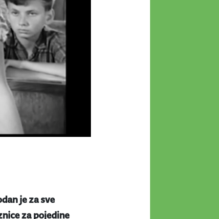
odan je za sve
aznice za pojedine