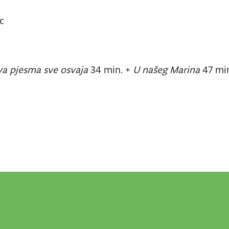
c
va pjesma sve osvaja
34 min. +
U našeg Marina
47 mi