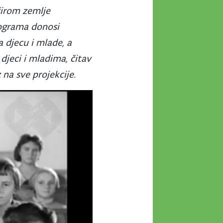
širom zemlje
rograma donosi
 djecu i mlade, a
djeci i mladima, čitav
na sve projekcije.