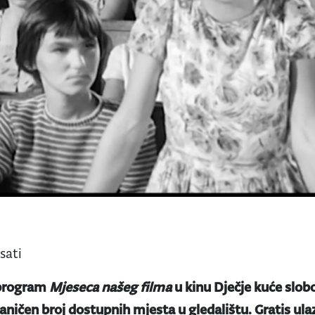
 sati
 program
Mjeseca našeg filma
u kinu Dječje kuće slob
raničen broj dostupnih mjesta u gledalištu. Gratis ul