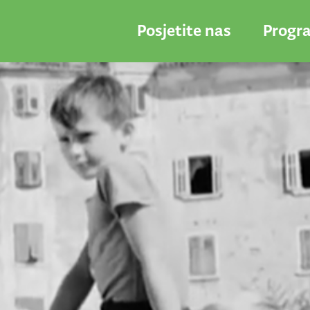
Posjetite nas
Progr