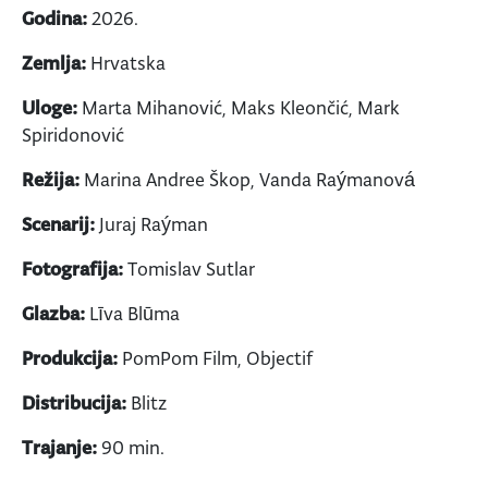
Godina:
2026.
Zemlja:
Hrvatska
Uloge:
Marta Mihanović, Maks Kleončić, Mark
Spiridonović
Režija:
Marina Andree Škop, Vanda Raýmanová
Scenarij:
Juraj Raýman
Fotografija:
Tomislav Sutlar
Glazba:
Līva Blūma
Produkcija:
PomPom Film, Objectif
Distribucija:
Blitz
Trajanje:
90 min.