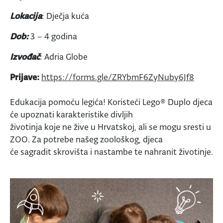
Lokacija
: Dječja kuća
Dob:
3 – 4 godina
Izvođač
: Adria Globe
Prijave:
https://forms.gle/ZRYbmF6ZyNuby6Jf8
Edukacija pomoću legića! Koristeći Lego® Duplo djeca
će upoznati karakteristike divljih
životinja koje ne žive u Hrvatskoj, ali se mogu sresti u
ZOO. Za potrebe našeg zoološkog, djeca
će sagradit skrovišta i nastambe te nahranit životinje.