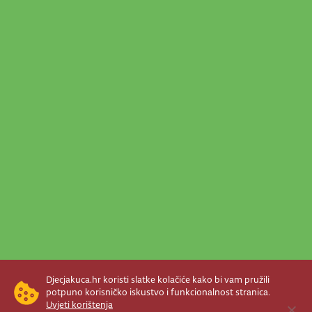
Djecjakuca.hr koristi slatke kolačiće kako bi vam pružili
potpuno korisničko iskustvo i funkcionalnost stranica.
Uvjeti korištenja