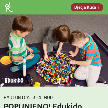
Dječja Kuća
RADIONICA
3–4 GOD
POPUNJENO! Edukido