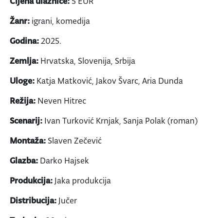
Cijena ulaznice:
5 EUR
Žanr:
igrani, komedija
Godina:
2025.
Zemlja:
Hrvatska, Slovenija, Srbija
Uloge:
Katja Matković, Jakov Švarc, Aria Dunda
Režija:
Neven Hitrec
Scenarij:
Ivan Turković Krnjak, Sanja Polak (roman)
Montaža:
Slaven Zečević
Glazba:
Darko Hajsek
Produkcija:
Jaka produkcija
Distribucija:
Jučer