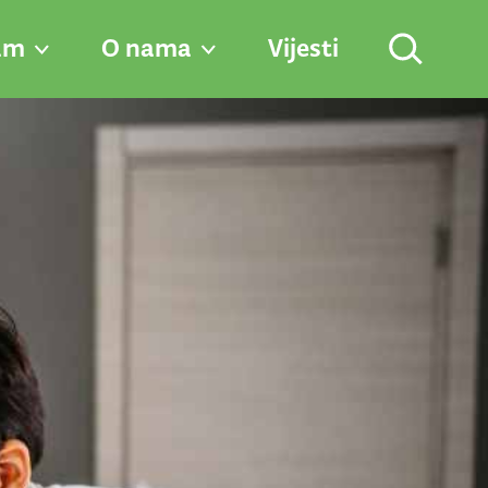
am
O nama
Vijesti