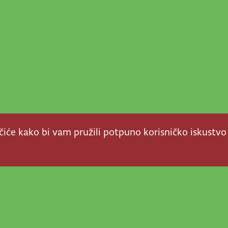
ačiće kako bi vam pružili potpuno korisničko iskustvo
a stvar! Nema šanse da