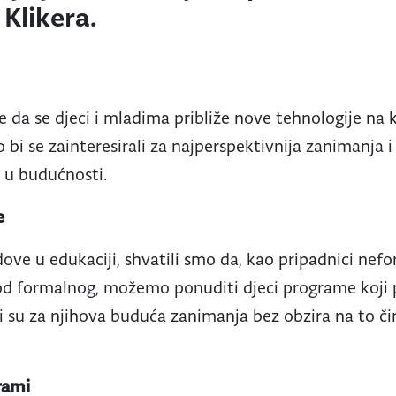
 Klikera.
lje da se djeci i mladima približe nove tehnologije na 
 bi se zainteresirali za najperspektivnija zanimanja i 
i u budućnosti.
e
dove u edukaciji, shvatili smo da, kao pripadnici nef
ji od formalnog, možemo ponuditi djeci programe koji
tni su za njihova buduća zanimanja bez obzira na to či
grami