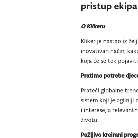
pristup ekipa
O Klikeru
Kliker je nastao iz že
inovativan način, kako
koja će se tek pojavit
Pratimo potrebe djec
Prateći globalne tren
sistem koji je agilni
i interese, a relevan
životu.
Pažljivo kreirani pro