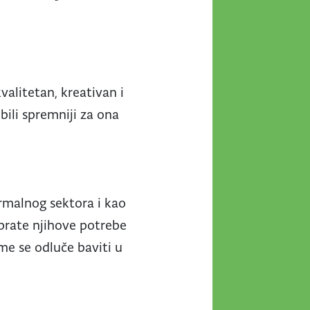
kvalitetan, kreativan i
bili spremniji za ona
ormalnog sektora i kao
 prate njihove potrebe
me se odluče baviti u