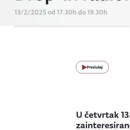
13/2/2025 od 17.30h do 19.30h
Preslušaj
U četvrtak 13.
zainteresirano