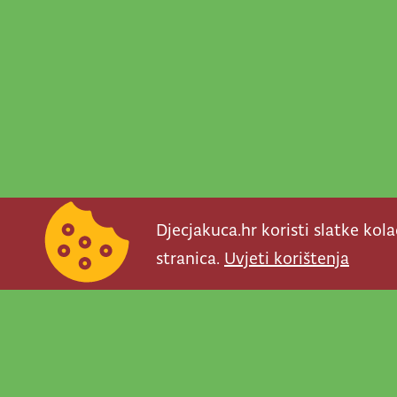
Djecjakuca.hr koristi slatke kol
stranica.
Uvjeti korištenja
Newsletter je prav