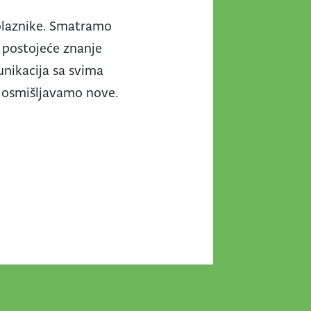
polaznike. Smatramo
a postojeće znanje
nikacija sa svima
 osmišljavamo nove.