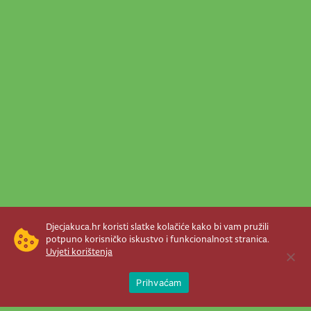
Djecjakuca.hr koristi slatke kolačiće kako bi vam pružili
potpuno korisničko iskustvo i funkcionalnost stranica.
Uvjeti korištenja
Open 
Prihvaćam