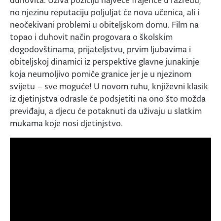
duhovita. Uživa poziciju najveće frajerice u razredu,
no njezinu reputaciju poljuljat će nova učenica, ali i
neočekivani problemi u obiteljskom domu. Film na
topao i duhovit način progovara o školskim
dogodovštinama, prijateljstvu, prvim ljubavima i
obiteljskoj dinamici iz perspektive glavne junakinje
koja neumoljivo pomiče granice jer je u njezinom
svijetu – sve moguće! U novom ruhu, književni klasik
iz djetinjstva odrasle će podsjetiti na ono što možda
previđaju, a djecu će potaknuti da uživaju u slatkim
mukama koje nosi djetinjstvo.