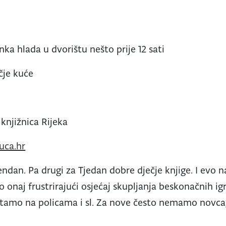
nka hlada u dvorištu nešto prije 12 sati
čje kuće
knjižnica Rijeka
uca.hr
endan. Pa drugi za Tjedan dobre dječje knjige. I evo 
onaj frustrirajući osjećaj skupljanja beskonačnih igr
 čitamo na policama i sl. Za nove često nemamo novca