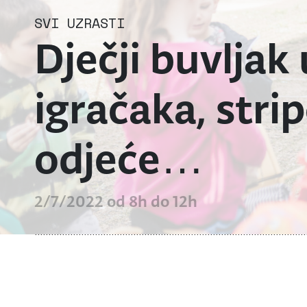
SVI UZRASTI
Dječji buvljak
igračaka, strip
odjeće…
2/7/2022 od 8h do 12h