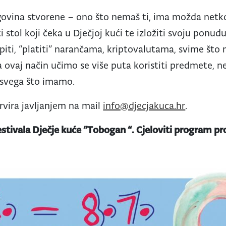
govina stvorene – ono što nemaš ti, ima možda netko 
i stol koji čeka u Dječjoj kući te izložiti svoju ponud
piti, “platiti” narančama, kriptovalutama, svime što 
a ovaj način učimo se više puta koristiti predmete, n
 svega što imamo.
rvira javljanjem na mail
info@djecjakuca.hr
.
estivala Dječje kuće “Tobogan “. Cjeloviti program pr