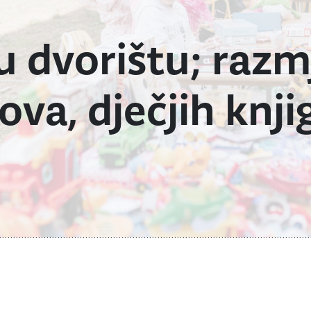
 u dvorištu; raz
ova, dječjih knji