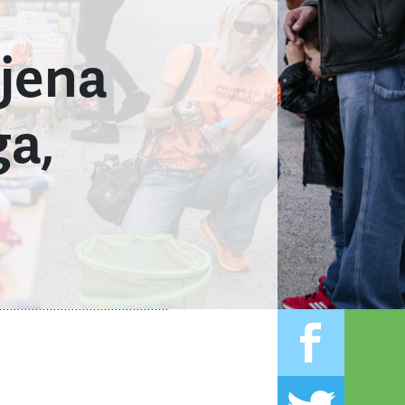
mjena
ga,