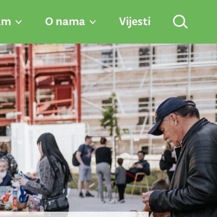
am
O nama
Vijesti