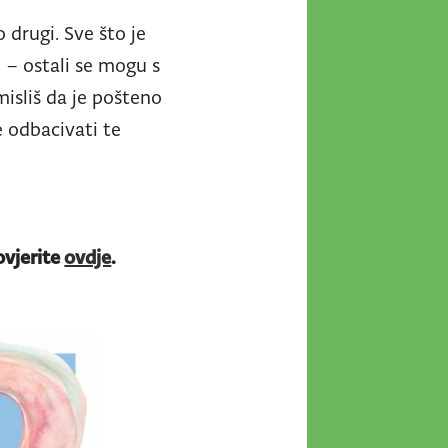
drugi. Sve što je
u – ostali se mogu s
misliš da je pošteno
e odbacivati te
ovjerite
ovdje
.