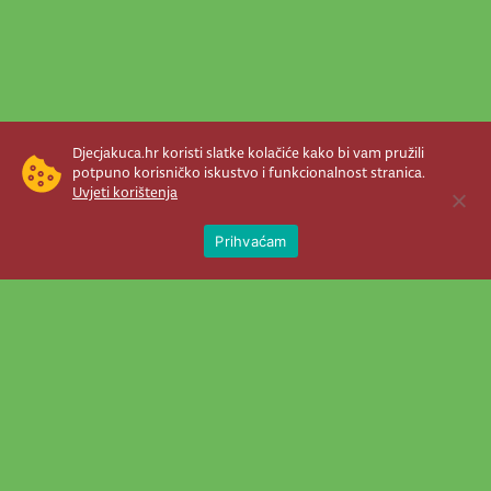
Djecjakuca.hr koristi slatke kolačiće kako bi vam pružili
potpuno korisničko iskustvo i funkcionalnost stranica.
Uvjeti korištenja
Open 
Prihvaćam
Newsletter je prava stvar! Nema šanse
da vam promakne nešto važno što se
događa u našem veselom životu.
Šaljemo pozive na programe, najvažnije
vijesti, super priče čim se pojave...