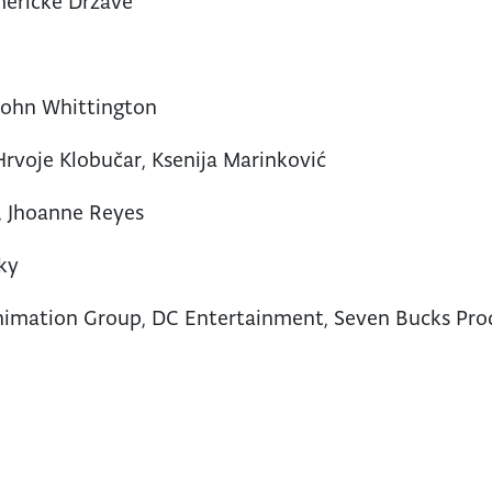
meričke Države
 John Whittington
Hrvoje Klobučar, Ksenija Marinković
, Jhoanne Reyes
ky
imation Group, DC Entertainment, Seven Bucks Pro