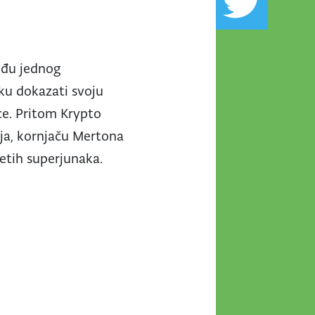
među jednog
ku dokazati svoju
ce. Pritom Krypto
-ja, kornjaču Mertona
etih superjunaka.