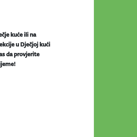
ečje kuće ili na
kcije u Dječjoj kući
s da provjerite
rijeme!