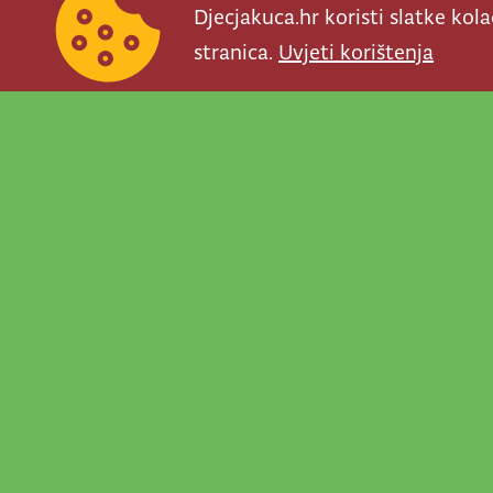
Djecjakuca.hr koristi slatke kol
stranica.
Uvjeti korištenja
Newsletter je prav
važno što se događ
programe, najvaž