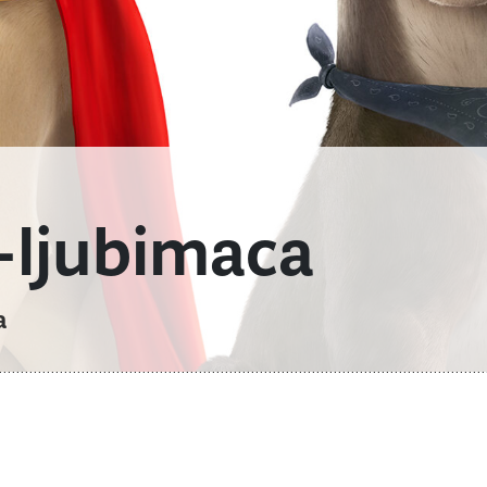
-ljubimaca
a