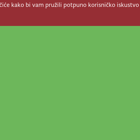
ačiće kako bi vam pružili potpuno korisničko iskustvo
a stvar! Nema šanse da
a u našem veselom životu
nije vijesti, super priče
Prij