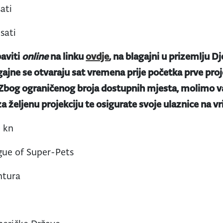
sati
 sati
aviti
online
na linku
ovdje
, na blagajni u prizemlju Dj
gajne se otvaraju sat vremena prije početka prve proje
 Zbog ograničenog broja dostupnih mjesta, molimo va
a željenu projekciju te osigurate svoje ulaznice na v
 kn
ue of Super-Pets
ntura