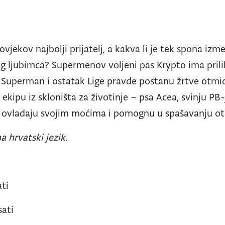
ovjekov najbolji prijatelj, a kakva li je tek spona iz
g ljubimca? Supermenov voljeni pas Krypto ima prili
a Superman i ostatak Lige pravde postanu žrtve otmi
ekipu iz skloništa za životinje – psa Acea, svinju PB
da ovladaju svojim moćima i pomognu u spašavanju ot
a hrvatski jezik.
ati
sati