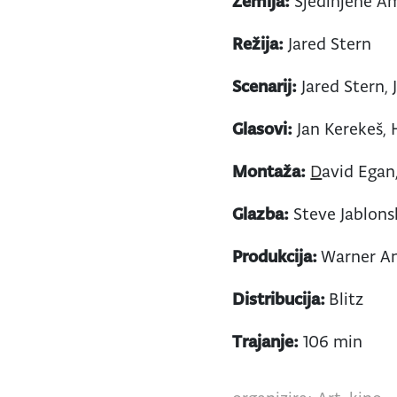
Zemlja:
Sjedinjene A
Režija:
Jared Stern
Scenarij:
Jared Stern,
Glasovi:
Jan Kerekeš, 
Montaža:
D
avid Egan
Glazba:
Steve Jablons
Produkcija:
Warner An
Distribucija:
Blitz
Trajanje:
106 min