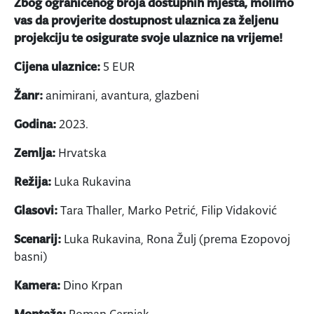
Zbog ograničenog broja dostupnih mjesta, molimo
vas da provjerite dostupnost ulaznica za željenu
projekciju te osigurate svoje ulaznice na vrijeme!
Cijena ulaznice:
5 EUR
Žanr:
animirani, avantura, glazbeni
Godina:
2023.
Zemlja:
Hrvatska
Režija:
Luka Rukavina
Glasovi:
Tara Thaller, Marko Petrić, Filip Vidaković
Scenarij:
Luka Rukavina, Rona Žulj (prema Ezopovoj
basni)
Kamera:
Dino Krpan
Montaža:
Roman Cernjak