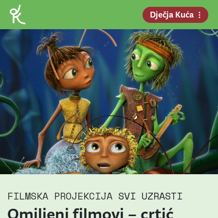
Dječja Kuća
FILMSKA PROJEKCIJA
SVI UZRASTI
Omiljeni filmovi – crtić