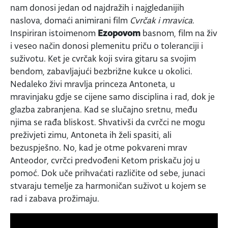
nam donosi jedan od najdražih i najgledanijih
naslova, domaći animirani film
Cvrčak i mravica
.
Inspiriran istoimenom
Ezopovom
basnom, film na živ
i veseo način donosi plemenitu priču o toleranciji i
suživotu. Ket je cvrčak koji svira gitaru sa svojim
bendom, zabavljajući bezbrižne kukce u okolici.
Nedaleko živi mravlja princeza Antoneta, u
mravinjaku gdje se cijene samo disciplina i rad, dok je
glazba zabranjena. Kad se slučajno sretnu, među
njima se rađa bliskost. Shvativši da cvrčci ne mogu
preživjeti zimu, Antoneta ih želi spasiti, ali
bezuspješno. No, kad je otme pokvareni mrav
Anteodor, cvrčci predvođeni Ketom priskaču joj u
pomoć. Dok uče prihvaćati različite od sebe, junaci
stvaraju temelje za harmoničan suživot u kojem se
rad i zabava prožimaju.