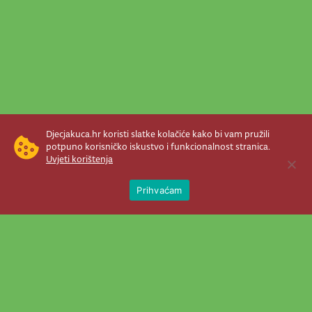
Djecjakuca.hr koristi slatke kolačiće kako bi vam pružili
potpuno korisničko iskustvo i funkcionalnost stranica.
Uvjeti korištenja
Open 
Prihvaćam
Newsletter je prava stvar! Nema šanse
da vam promakne nešto važno što se
događa u našem veselom životu.
Šaljemo pozive na programe, najvažnije