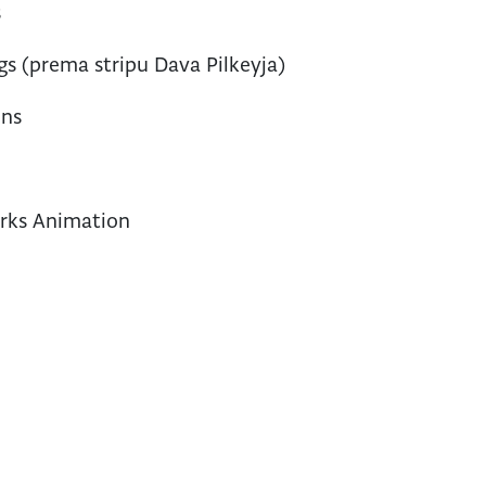
s
gs (prema stripu Dava Pilkeyja)
ins
ks Animation