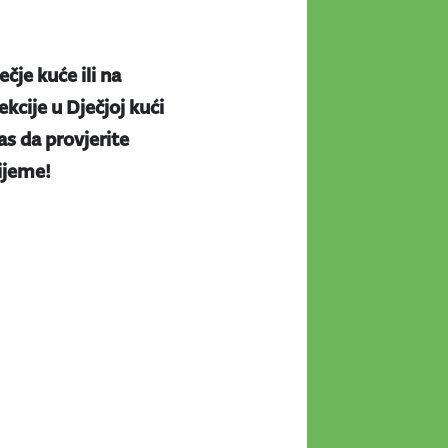
ečje kuće ili na
kcije u Dječjoj kući
s da provjerite
rijeme!