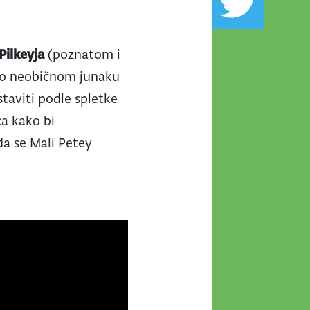
Pilkeyja
(poznatom i
u o neobičnom junaku
staviti podle spletke
ća kako bi
da se Mali Petey