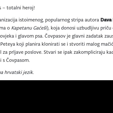
 – totalni heroj!
anizacija istoimenog, popularnog stripa autora
Dava 
ima o
Kapetanu Gaćeši
), koja donosi uzbudljivu prič
 čovjeka i glavom psa. Čovpasov je glavni zadatak zau
eteya koji planira klonirati se i stvoriti malog mači
 za prljave poslove. Stvari se ipak zakompliciraju ka
ji s Čovpasom.
a hrvatski jezik.