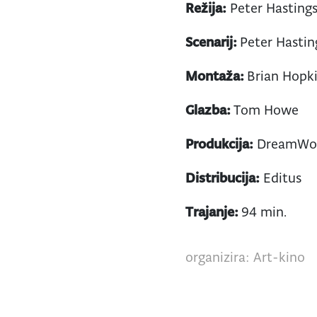
Režija:
Peter Hasting
Scenarij:
Peter Hastin
Montaža:
Brian Hopk
Glazba:
Tom Howe
Produkcija:
DreamWor
Distribucija:
Editus
Trajanje:
94 min.
organizira: Art-kino