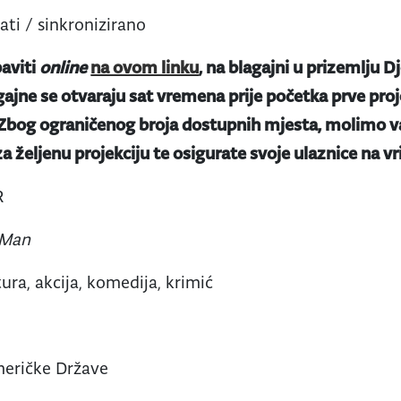
 sati / sinkronizirano
aviti
online
na ovom linku
, na blagajni u prizemlju Dj
gajne se otvaraju sat vremena prije početka prve proje
 Zbog ograničenog broja dostupnih mjesta, molimo va
a željenu projekciju te osigurate svoje ulaznice na v
R
 Man
ura, akcija, komedija, krimić
meričke Države