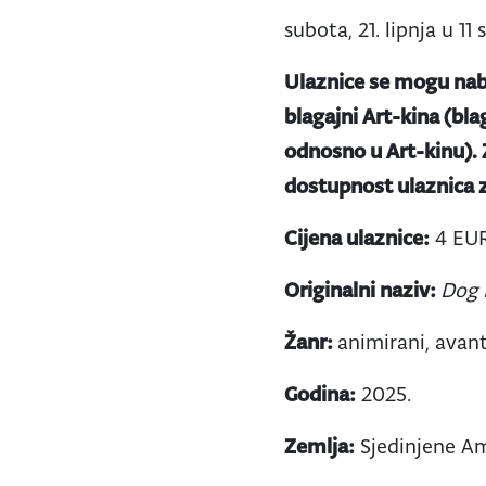
subota, 21. lipnja u 11
Ulaznice se mogu nab
blagajni Art-kina (bla
odnosno u Art-kinu).
dostupnost ulaznica z
Cijena ulaznice:
4 EU
Originalni naziv:
Dog
Žanr:
animirani, avant
Godina:
2025.
Zemlja:
Sjedinjene A