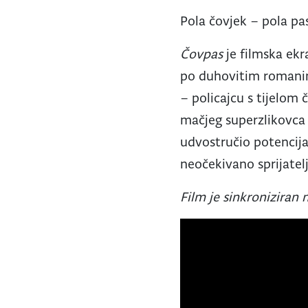
Pola čovjek – pola pas
Čovpas
je filmska ekr
po duhovitim roman
– policajcu s tijelom
mačjeg superzlikovca P
udvostručio potencijal
neočekivano sprijatel
Film je sinkroniziran n