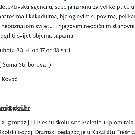
 detektivsku agenciju, specijaliziranu za velike ptice u
atrosima i kakaduima, bjeloglavim supovima, pelik
i nepoznatom svijetu, i njegovim neobičnim stanovn
obgrliti svijet objema šapama.
ubota 30. 4. od 17 do 18 sati
( Šuma Striborova )
 Kovač
ami@gkri.hr
 X. gimnaziju i Plesnu školu Ane Maletić. Diplomirala 
kolski odgoj. Dramski pedagog je u Kazalištu Trešnja 