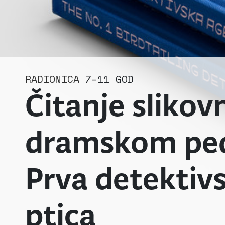
RADIONICA
7–11 GOD
Čitanje slikov
dramskom pe
Prva detektivs
ptica