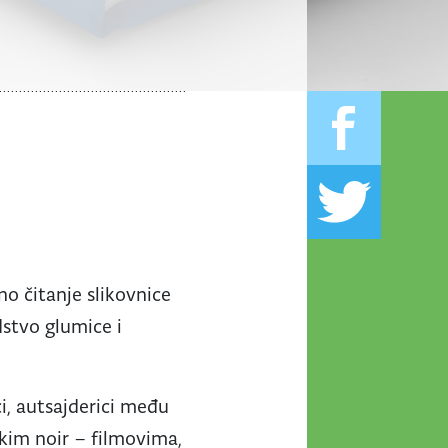
no čitanje slikovnice
dstvo glumice i
ci, autsajderici među
im noir – filmovima,