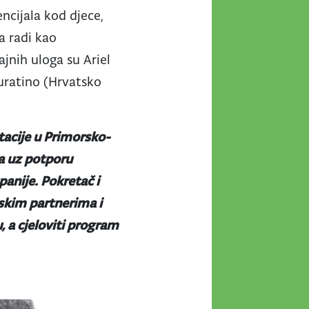
ncijala kod djece,
na radi kao
jnih uloga su Ariel
uratino (Hrvatsko
tacije u Primorsko-
ja uz potporu
anije. Pokretač i
mskim partnerima i
 a cjeloviti program