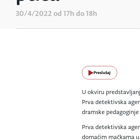
30/4/2022 od 17h do 18h
Preslušaj
U okviru predstavljanj
Prva detektivska agen
dramske pedagoginje
Prva detektivska agenc
domaćim mačkama u v