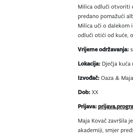
Milica odluči otvoriti
predano pomažući alb
Milica uči o dalekom 
odluči otići od kuće, 
Vrijeme održavanja:
s
Lokacija:
Dječja kuća 
Izvođač:
Oaza & Maja
Dob:
XX
Prijava:
prijava.progr
Maja Kovač završila je
akademiji, smjer predš