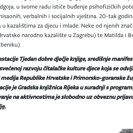
dgoja, u svome radu ističe buđenje psihofizičkih pote
misaonih, verbalnih i socijalnih vještina. 20-tak godi
 u kazalištima za djecu i mlade. Neke od njenih znača
Hrvatsko narodno kazalište u Zagrebu) te Matilda i B
ibeniku).
stacije Tjedan dobre dječje knjige, središnje manifes
svećenoj razvoju čitalačke kulture djece koja se odvi
i medija Republike Hrvatske i Primorsko-goranske žup
cije je Gradska knjižnica Rijeka u suradnji s progra
anje na aktivnostima je slobodno uz obveznu prijavu,
je
.