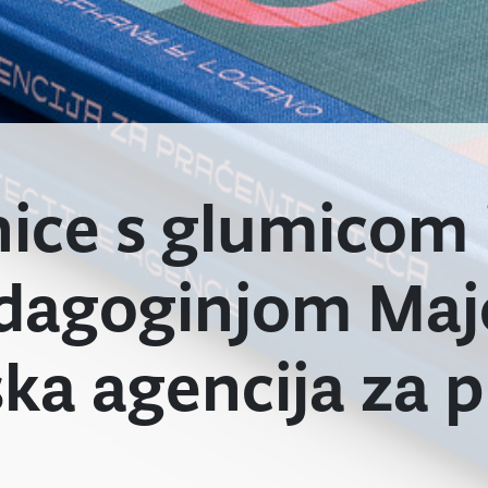
nice s glumicom 
dagoginjom Maj
ka agencija za 