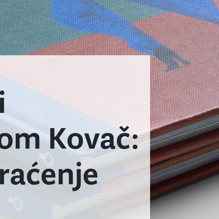
i
om Kovač:
praćenje