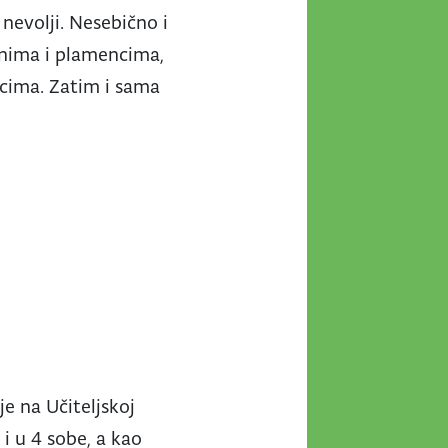
 nevolji. Nesebično i
anima i plamencima,
icima. Zatim i sama
je na Učiteljskoj
i u 4 sobe, a kao