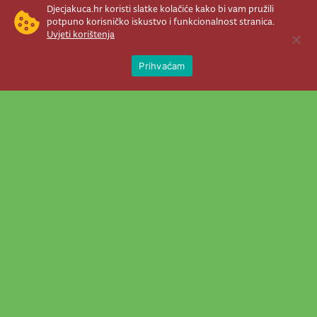
Djecjakuca.hr koristi slatke kolačiće kako bi vam pružili
potpuno korisničko iskustvo i funkcionalnost stranica.
Uvjeti korištenja
Open 
Prihvaćam
Newsletter je prava stvar! Nema šanse
da vam promakne nešto važno što se
događa u našem veselom životu.
Šaljemo pozive na programe, najvažnije
vijesti, super priče čim se pojave...
Prijavi se