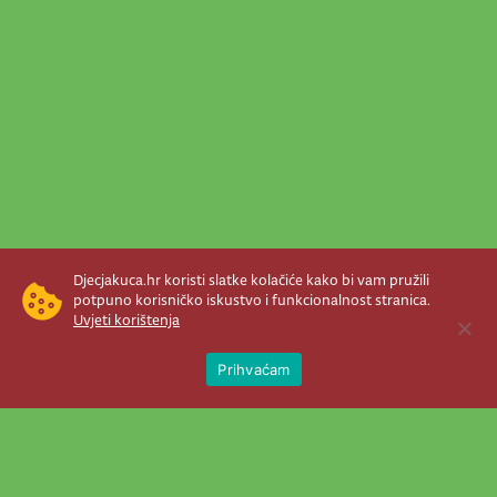
Djecjakuca.hr koristi slatke kolačiće kako bi vam pružili
potpuno korisničko iskustvo i funkcionalnost stranica.
Uvjeti korištenja
Open 
Prihvaćam
Newsletter je prava stvar! Nema šanse
da vam promakne nešto važno što se