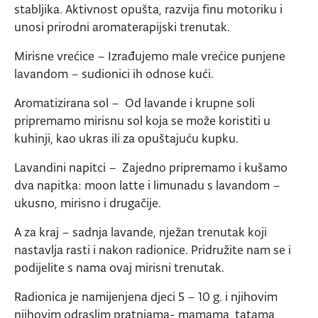
stabljika. Aktivnost opušta, razvija finu motoriku i
unosi prirodni aromaterapijski trenutak.
Mirisne vrećice – Izrađujemo male vrećice punjene
lavandom – sudionici ih odnose kući.
Aromatizirana sol – Od lavande i krupne soli
pripremamo mirisnu sol koja se može koristiti u
kuhinji, kao ukras ili za opuštajuću kupku.
Lavandini napitci – Zajedno pripremamo i kušamo
dva napitka: moon latte i limunadu s lavandom –
ukusno, mirisno i drugačije.
A za kraj – sadnja lavande, nježan trenutak koji
nastavlja rasti i nakon radionice. Pridružite nam se i
podijelite s nama ovaj mirisni trenutak.
Radionica je namijenjena djeci 5 – 10 g. i njihovim
njihovim odraslim pratnjama- mamama, tatama,