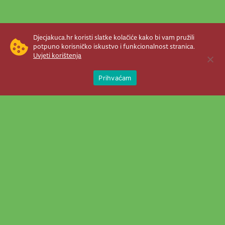
Djecjakuca.hr koristi slatke kolačiće kako bi vam pružili
potpuno korisničko iskustvo i funkcionalnost stranica.
Uvjeti korištenja
Open 
Prihvaćam
Newsletter je prava stvar! Nema šanse
da vam promakne nešto važno što se
događa u našem veselom životu.
Šaljemo pozive na programe, najvažnije
vijesti, super priče čim se pojave...