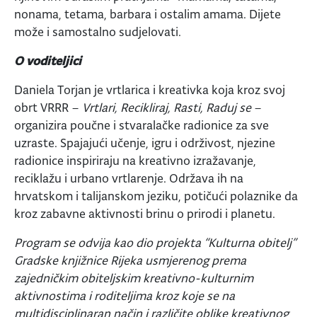
nonama, tetama, barbara i ostalim amama. Dijete
može i samostalno sudjelovati.
O voditeljici
Daniela Torjan je vrtlarica i kreativka koja kroz svoj
obrt VRRR –
Vrtlari, Recikliraj, Rasti, Raduj se
–
organizira poučne i stvaralačke radionice za sve
uzraste. Spajajući učenje, igru i održivost, njezine
radionice inspiriraju na kreativno izražavanje,
reciklažu i urbano vrtlarenje. Održava ih na
hrvatskom i talijanskom jeziku, potičući polaznike da
kroz zabavne aktivnosti brinu o prirodi i planetu.
Program se odvija kao dio projekta “Kulturna obitelj”
Gradske knjižnice Rijeka usmjerenog prema
zajedničkim obiteljskim kreativno-kulturnim
aktivnostima i roditeljima kroz koje se na
multidisciplinaran način i različite oblike kreativnog