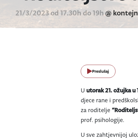
21/3/2023 od 17.30h do 19h
@ kontejn
Preslušaj
U
utorak 21. ožujka u 1
djece rane i predškols
za roditelje
“Roditeljs
prof. psihologije.
U sve zahtjevnijoj ulo