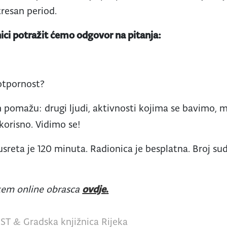
tresan period.
ici potražit ćemo odgovor na pitanja:
otpornost?
pomažu: drugi ljudi, aktivnosti kojima se bavimo, mi
 korisno. Vidimo se!
usreta je 120 minuta. Radionica je besplatna. Broj su
utem online obrasca
ovdje
.
ST & Gradska knjižnica Rijeka