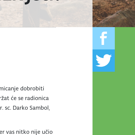
micanje dobrobiti
ržat će se radionica
mr. sc. Darko Sambol,
er vas nitko nije učio