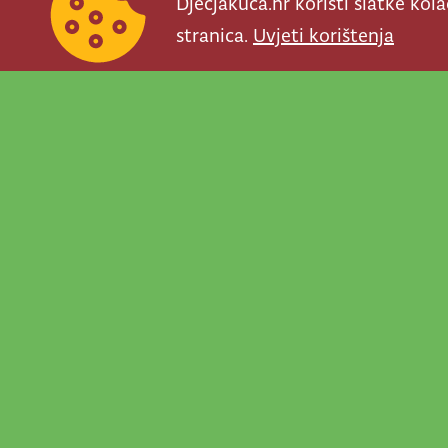
Djecjakuca.hr koristi slatke kol
stranica.
Uvjeti korištenja
Newsletter je prav
važno što se događ
programe, najvaž