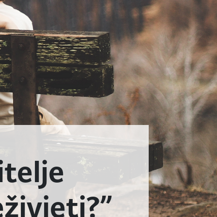
telje
živjeti?”