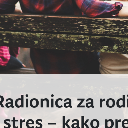
ionica za rodi
 stres – kako pre