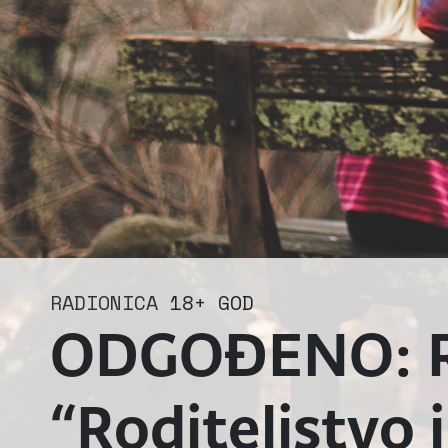
RADIONICA
18+ GOD
ODGOĐENO: Rad
“Roditeljstvo i