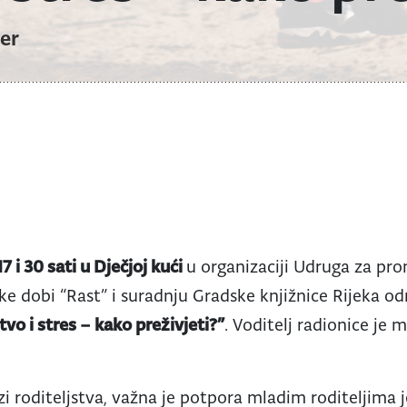
er
7 i 30 sati u Dječjoj kući
u organizaciji Udruga za pro
ke dobi “Rast” i suradnju Gradske knjižnice Rijeka od
tvo i stres – kako preživjeti?”
. Voditelj radionice je 
zi roditeljstva, važna je potpora mladim roditeljima j