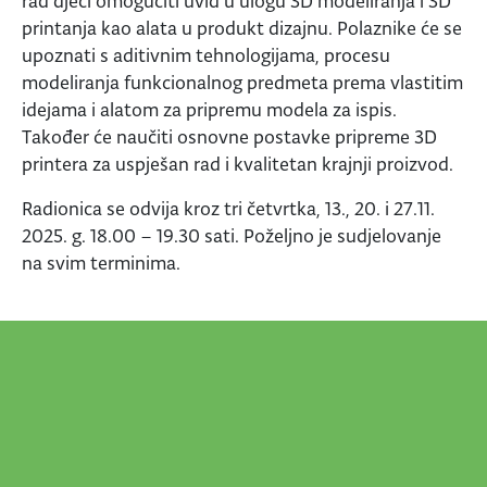
rad djeci omogućiti uvid u ulogu 3D modeliranja i 3D
printanja kao alata u produkt dizajnu. Polaznike će se
upoznati s aditivnim tehnologijama, procesu
modeliranja funkcionalnog predmeta prema vlastitim
idejama i alatom za pripremu modela za ispis.
Također će naučiti osnovne postavke pripreme 3D
printera za uspješan rad i kvalitetan krajnji proizvod.
Radionica se odvija kroz tri četvrtka, 13., 20. i 27.11.
2025. g. 18.00 – 19.30 sati. Poželjno je sudjelovanje
na svim terminima.