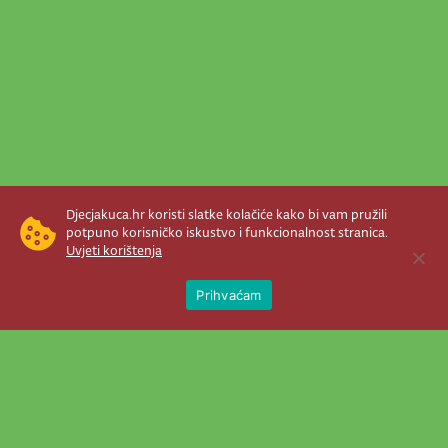
Djecjakuca.hr koristi slatke kolačiće kako bi vam pružili
potpuno korisničko iskustvo i funkcionalnost stranica.
Uvjeti korištenja
Open 
Prihvaćam
Newsletter je prava stvar! Nema šanse
da vam promakne nešto važno što se
događa u našem veselom životu.