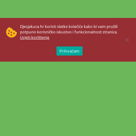
Djecjakuca.hr koristi slatke kolačiće kako bi vam pružili
potpuno korisničko iskustvo i funkcionalnost stranica.
Uvjeti korištenja
Open 
Prihvaćam
Newsletter je prava stvar! Nema šanse
da vam promakne nešto važno što se
događa u našem veselom životu.
Šaljemo pozive na programe, najvažnije
vijesti, super priče čim se pojave...