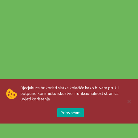
Djecjakuca.hr koristi slatke kolačiće kako bi vam pružili
potpuno korisničko iskustvo i funkcionalnost stranica.
Uvjeti korištenja
Open 
Prihvaćam
Newsletter je prava stvar! Nema šanse