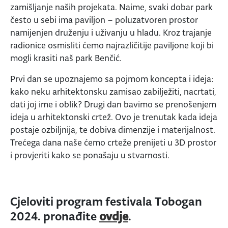
zamišljanje naših projekata. Naime, svaki dobar park
često u sebi ima paviljon – poluzatvoren prostor
namijenjen druženju i uživanju u hladu. Kroz trajanje
radionice osmisliti ćemo najrazličitije paviljone koji bi
mogli krasiti naš park Benčić.
Prvi dan se upoznajemo sa pojmom koncepta i ideja:
kako neku arhitektonsku zamisao zabilježiti, nacrtati,
dati joj ime i oblik? Drugi dan bavimo se prenošenjem
ideja u arhitektonski crtež. Ovo je trenutak kada ideja
postaje ozbiljnija, te dobiva dimenzije i materijalnost.
Trećega dana naše ćemo crteže prenijeti u 3D prostor
i provjeriti kako se ponašaju u stvarnosti.
Cjeloviti program festivala Tobogan
2024. pronađite
ovdje
.