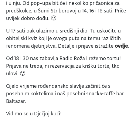
i u nju. Od pop-upa bit će i nekoliko pričaonica za
predškolce, u Šumi Striborovoj u 14, 16 i 18 sati. Priče
uvijek dobro dođu. 🙂
U 17 sati pak ulazimo u središnji dio. Tu uskočite u
obiteljski kviz koji je ovoga puta na temu različitih
fenomena djetinjstva. Detalje i prijave istražite
ovdje
.
Od 18 i 30 nas zabavlja Radio Roža i režemo tortu!
Prijava ne treba, ni rezervacija za krišku torte, tko
ulovi. 🙂
Cijelo vrijeme rođendansko slavlje začinit će s
posebnim koktelima i naš posebni snack&caffe bar
Baltazar.
Vidimo se u Dječjoj kući!