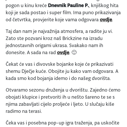
pogon u kinu kreće
Dnevnik Pauline P.
, knjiškog hita
koji je sada postao i super film. Ima puno prikazivanja
od četvrtka, provjerite koje vama odgovara
ovdje
.
Taj dan nam je najvažnija atmosfera, a radite ju vi.
Zato ste pozvani kroz naš Brickzine na izradu
jednostavnih origami ukrasa. Svakako nam ih
donesite. A sada na rad
ovdje
. 🙂
Čekat će vas i divovske bojanke koje će prikazivati
shemu Dječje kuće. Obojite ju kako vam odgovara. A
kada smo kod bojanja idemo i do našeg dvorišta.
Otvaramo sezonu druženja u dvorištu. Zajedno ćemo
obojati klupice i pretvoriti ih u nešto šareno te se s
njima zabavljati cijelo proljeće i ljeto. U slučaju kiše
radimo na terasi.
Čeka vas i posebna pop-up igra traženja, pa uskočite