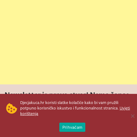
Newsletter je prava stvar! Nema šanse
da vam promakne nešto važno što se
Djecjakuca.hr koristi slatke kolačiće kako bi vam pružili
potpuno korisničko iskustvo i funkcionalnost stranica.
Uvjeti
događa u našem veselom životu.
korištenja
Ope
Šaljemo pozive na programe, najvažnije
Prihvaćam
vijesti, super priče čim se pojave...