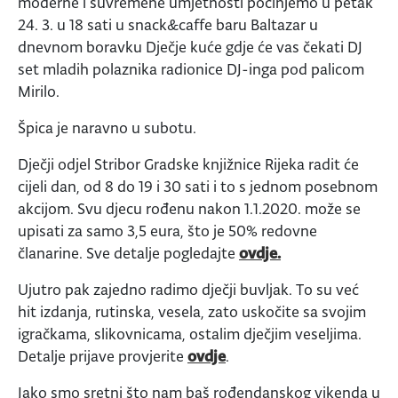
moderne i suvremene umjetnosti počinjemo u petak
24. 3. u 18 sati u snack&caffe baru Baltazar u
dnevnom boravku Dječje kuće gdje će vas čekati DJ
set mladih polaznika radionice DJ-inga pod palicom
Mirilo.
Špica je naravno u subotu.
Dječji odjel Stribor Gradske knjižnice Rijeka radit će
cijeli dan, od 8 do 19 i 30 sati i to s jednom posebnom
akcijom. Svu djecu rođenu nakon 1.1.2020. može se
upisati za samo 3,5 eura, što je 50% redovne
članarine. Sve detalje pogledajte
ovdje.
Ujutro pak zajedno radimo dječji buvljak. To su već
hit izdanja, rutinska, vesela, zato uskočite sa svojim
igračkama, slikovnicama, ostalim dječjim veseljima.
Detalje prijave provjerite
ovdje
.
Jako smo sretni što nam baš rođendanskog vikenda u