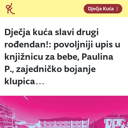
Dječja Kuća
Dječja kuća slavi drugi
rođendan!: povoljniji upis u
knjižnicu za bebe, Paulina
P., zajedničko bojanje
klupica…