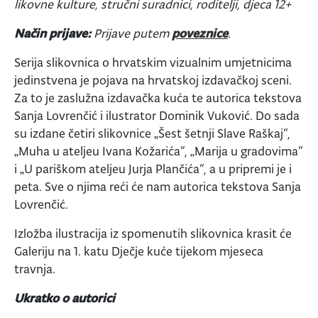
likovne kulture, stručni suradnici, roditelji, djeca 12+
Način prijave:
Prijave putem
poveznice
.
Serija slikovnica o hrvatskim vizualnim umjetnicima
jedinstvena je pojava na hrvatskoj izdavačkoj sceni.
Za to je zaslužna izdavačka kuća te autorica tekstova
Sanja Lovrenčić i ilustrator Dominik Vuković. Do sada
su izdane četiri slikovnice „Šest šetnji Slave Raškaj“,
„Muha u ateljeu Ivana Kožarića“, „Marija u gradovima“
i „U pariškom ateljeu Jurja Plančića“, a u pripremi je i
peta. Sve o njima reći će nam autorica tekstova Sanja
Lovrenčić.
Izložba ilustracija iz spomenutih slikovnica krasit će
Galeriju na 1. katu Dječje kuće tijekom mjeseca
travnja.
Ukratko o autorici