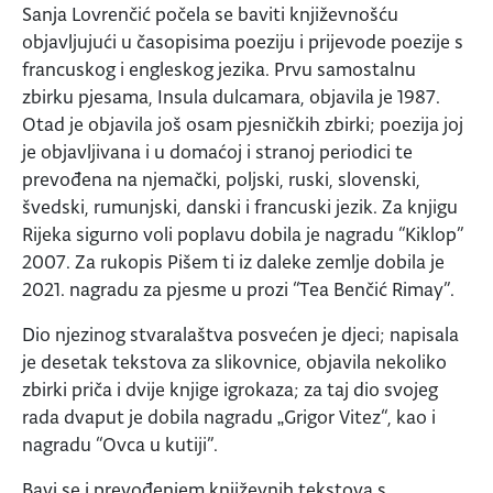
Sanja Lovrenčić počela se baviti književnošću
objavljujući u časopisima poeziju i prijevode poezije s
francuskog i engleskog jezika. Prvu samostalnu
zbirku pjesama, Insula dulcamara, objavila je 1987.
Otad je objavila još osam pjesničkih zbirki; poezija joj
je objavljivana i u domaćoj i stranoj periodici te
prevođena na njemački, poljski, ruski, slovenski,
švedski, rumunjski, danski i francuski jezik. Za knjigu
Rijeka sigurno voli poplavu dobila je nagradu “Kiklop”
2007. Za rukopis Pišem ti iz daleke zemlje dobila je
2021. nagradu za pjesme u prozi “Tea Benčić Rimay”.
Dio njezinog stvaralaštva posvećen je djeci; napisala
je desetak tekstova za slikovnice, objavila nekoliko
zbirki priča i dvije knjige igrokaza; za taj dio svojeg
rada dvaput je dobila nagradu „Grigor Vitez“, kao i
nagradu “Ovca u kutiji”.
Bavi se i prevođenjem književnih tekstova s