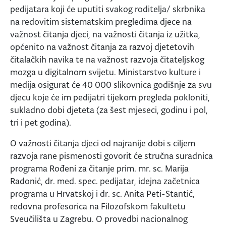
pedijatara koji će uputiti svakog roditelja/ skrbnika
na redovitim sistematskim pregledima djece na
važnost čitanja djeci, na važnosti čitanja iz užitka,
općenito na važnost čitanja za razvoj djetetovih
čitalačkih navika te na važnost razvoja čitateljskog
mozga u digitalnom svijetu. Ministarstvo kulture i
medija osigurat će 40 000 slikovnica godišnje za svu
djecu koje će im pedijatri tijekom pregleda pokloniti,
sukladno dobi djeteta (za šest mjeseci, godinu i pol,
tri i pet godina).
O važnosti čitanja djeci od najranije dobi s ciljem
razvoja rane pismenosti govorit će stručna suradnica
programa Rođeni za čitanje prim. mr. sc. Marija
Radonić, dr. med. spec. pedijatar, idejna začetnica
programa u Hrvatskoj i dr. sc. Anita Peti-Stantić,
redovna profesorica na Filozofskom fakultetu
Sveučilišta u Zagrebu. O provedbi nacionalnog