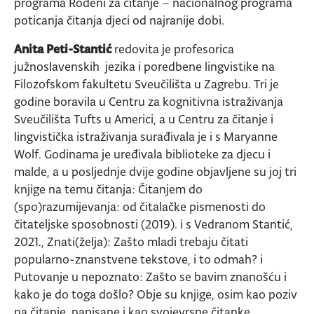
programa Rođeni za čitanje – nacionalnog programa
poticanja čitanja djeci od najranije dobi.
Anita Peti-Stantić
redovita je profesorica
južnoslavenskih jezika i poredbene lingvistike na
Filozofskom fakultetu Sveučilišta u Zagrebu. Tri je
godine boravila u Centru za kognitivna istraživanja
Sveučilišta Tufts u Americi, a u Centru za čitanje i
lingvistička istraživanja surađivala je i s Maryanne
Wolf. Godinama je uređivala biblioteke za djecu i
malde, a u posljednje dvije godine objavljene su joj tri
knjige na temu čitanja: Čitanjem do
(spo)razumijevanja: od čitalačke pismenosti do
čitateljske sposobnosti (2019). i s Vedranom Stantić,
2021., Znati(želja): Zašto mladi trebaju čitati
popularno-znanstvene tekstove, i to odmah? i
Putovanje u nepoznato: Zašto se bavim znanošću i
kako je do toga došlo? Obje su knjige, osim kao poziv
na čitanje, napisane i kao svojevrsne čitanke