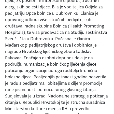
djeluje s posebnim interesom u području astme i
alergijskih bolesti djece. Bila je voditeljica Odjela za
pedijatriju Opće bolnice u Dubrovniku. Članica je
upravnog odbora više
stručnih pedijatrijskih
društava, radne skupine Bolnica (Health Promoting
Hospitals), te viša predavačica na Studiju sestrinstva
Sveučilišta u Dubrovniku. Počasna je članica
Mađarskog
pedijatrijskog društva i dobitnica je
nagrade Hrvatskog liječničkog zbora Ladislav
Rakovac. Značajan osobni doprinos dala je na
području humanizacije bolničkog liječenja djece i
poticanju organizacije udruga roditelja kronično
bolesne djece. Posljednjih petnaest godina posvetila
je radu s pedijatrima i obiteljima s ciljem promocije
rane pismenosti pomoću ranog glasnog čitanja.
Sudjelovala je u izradi Nacionalne strategije poticanja
čitanja u Republici Hrvatskoj te je stručna suradnica
Ministarstvu kulture i medija RH u provedbi