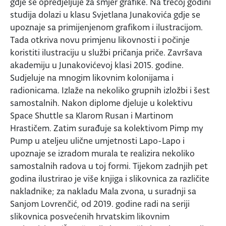
gdje se opredjeljuje za smjer grafike. Na trećoj godini
studija dolazi u klasu Svjetlana Junakovića gdje se
upoznaje sa primijenjenom grafikom i ilustracijom.
Tada otkriva novu primjenu likovnosti i počinje
koristiti ilustraciju u službi pričanja priče. Završava
akademiju u Junakovićevoj klasi 2015. godine.
Sudjeluje na mnogim likovnim kolonijama i
radionicama. Izlaže na nekoliko grupnih izložbi i šest
samostalnih. Nakon diplome djeluje u kolektivu
Space Shuttle sa Klarom Rusan i Martinom
Hrastičem. Zatim surađuje sa kolektivom Pimp my
Pump u ateljeu ulične umjetnosti Lapo-Lapo i
upoznaje se izradom murala te realizira nekoliko
samostalnih radova u toj formi. Tijekom zadnjih pet
godina ilustrirao je više knjiga i slikovnica za različite
nakladnike; za nakladu Mala zvona, u suradnji sa
Sanjom Lovrenčić, od 2019. godine radi na seriji
slikovnica posvećenih hrvatskim likovnim