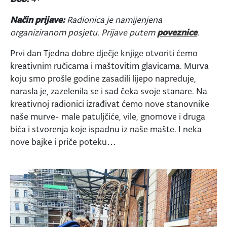
Način prijave:
Radionica je namijenjena
organiziranom posjetu. Prijave putem
poveznice
.
Prvi dan Tjedna dobre dječje knjige otvoriti ćemo
kreativnim ručicama i maštovitim glavicama. Murva
koju smo prošle godine zasadili lijepo napreduje,
narasla je, zazelenila se i sad čeka svoje stanare. Na
kreativnoj radionici izrađivat ćemo nove stanovnike
naše murve- male patuljčiće, vile, gnomove i druga
bića i stvorenja koje ispadnu iz naše mašte. I neka
nove bajke i priče poteku…