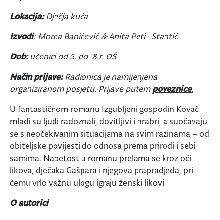
Lokacija:
Dječja kuća
Izvodi
: Morea Banićević & Anita Peti- Stantić
Dob:
učenici od 5. do 8.r. OŠ
Način prijave:
Radionica je namijenjena
organiziranom posjetu. Prijave putem
poveznice
.
U fantastičnom romanu Izgubljeni gospodin Kovač
mladi su ljudi radoznali, dovitljivi i hrabri, a suočavaju
se s neočekivanim situacijama na svim razinama – od
obiteljske povijesti do odnosa prema prirodi i sebi
samima. Napetost u romanu prelama se kroz oči
likova, dječaka Gašpara i njegova prapradjeda, pri
čemu vrlo važnu ulogu igraju ženski likovi.
O autorici