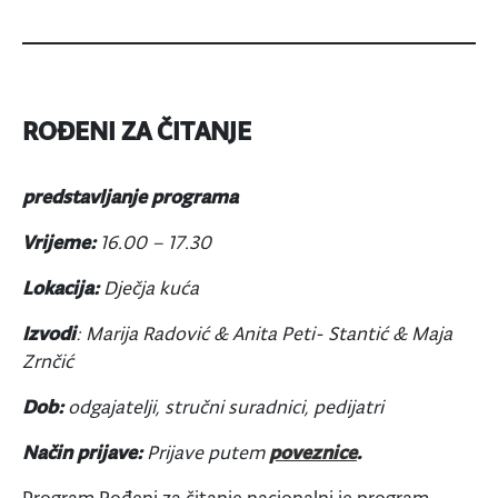
ROĐENI ZA ČITANJE
predstavljanje programa
Vrijeme:
16.00 – 17.30
Lokacija:
Dječja kuća
Izvodi
: Marija Radović & Anita Peti- Stantić & Maja
Zrnčić
Dob:
odgajatelji, stručni suradnici, pedijatri
Način prijave:
Prijave putem
poveznice
.
Program Rođeni za čitanje nacionalni je program