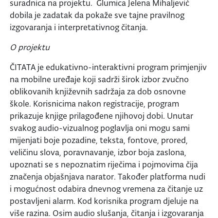
suradnica na projektu. Glumica Jelena Mihaljević
dobila je zadatak da pokaže sve tajne pravilnog
izgovaranja i interpretativnog čitanja.
O projektu
ČITATA je edukativno-interaktivni program primjenjiv
na mobilne uređaje koji sadrži širok izbor zvučno
oblikovanih književnih sadržaja za dob osnovne
škole. Korisnicima nakon registracije, program
prikazuje knjige prilagođene njihovoj dobi. Unutar
svakog audio-vizualnog poglavlja oni mogu sami
mijenjati boje pozadine, teksta, fontove, prored,
veličinu slova, poravnavanje, izbor boja zaslona,
upoznati se s nepoznatim riječima i pojmovima čija
značenja objašnjava narator. Također platforma nudi
i mogućnost odabira dnevnog vremena za čitanje uz
postavljeni alarm. Kod korisnika program djeluje na
više razina. Osim audio slušanja, čitanja i izgovaranja