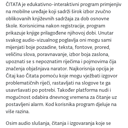
ČITATA je edukativno-interaktivni program primjenjiv
na mobilne uređaje koji sadrži širok izbor zvučno
oblikovanih književnih sadržaja za dob osnovne
škole. Korisnicima nakon registracije, program
prikazuje knjige prilagođene njihovoj dobi. Unutar
svakog audio-vizualnog poglavlja oni mogu sami
mijenjati boje pozadine, teksta, fontove, prored,
veličinu slova, poravnavanje, izbor boja zaslona,
upoznati se s nepoznatim riječima i pojmovima čija
značenja objašnjava narator. Najkorisnija opcija je
Čitaj kao Čitata pomoću koje mogu vježbati izgovor
problematičnih riječi, rastavljati na slogove te ga
usavršavati po potrebi. Također platforma nudi i
mogućnost odabira dnevnog vremena za čitanje uz
postavljeni alarm. Kod korisnika program djeluje na
više razina.
Osim audio slušanja, čitanja i izgovaranja koje se