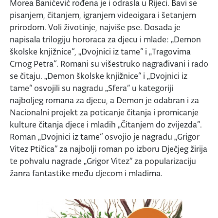
Morea Banićević rođena je i odrasla u Rijeci. Bavi se
pisanjem, čitanjem, igranjem videoigara i šetanjem
prirodom. Voli životinje, najviše pse. Dosada je
napisala trilogiju hororaca za djecu i mlade: „Demon
školske knjižnice“, „Dvojnici iz tame“ i „Tragovima
Crnog Petra“. Romani su višestruko nagrađivani i rado
se čitaju. „Demon školske knjižnice“ i „Dvojnici iz
tame“ osvojili su nagradu „Sfera” u kategoriji
najboljeg romana za djecu, a Demon je odabran i za
Nacionalni projekt za poticanje čitanja i promicanje
kulture čitanja djece i mladih „Čitanjem do zvijezda”.
Roman „Dvojnici iz tame“ osvojio je nagradu „Grigor
Vitez Ptičica” za najbolji roman po izboru Dječjeg žirija
te pohvalu nagrade „Grigor Vitez” za popularizaciju
žanra fantastike među djecom i mladima.