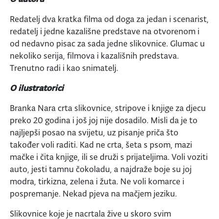
Redatelj dva kratka filma od doga za jedan i scenarist,
redatelj i jedne kazališne predstave na otvorenom i
od nedavno pisac za sada jedne slikovnice. Glumac u
nekoliko serija, filmova i kazališnih predstava.
Trenutno radi i kao snimatelj.
O ilustratorici
Branka Nara crta slikovnice, stripove i knjige za djecu
preko 20 godina i još joj nije dosadilo. Misli da je to
najljepši posao na svijetu, uz pisanje priča što
također voli raditi. Kad ne crta, šeta s psom, mazi
mačke i čita knjige, ili se druži s prijateljima. Voli voziti
auto, jesti tamnu čokoladu, a najdraže boje su joj
modra, tirkizna, zelena i žuta. Ne voli komarce i
pospremanje. Nekad pjeva na mačjem jeziku.
Slikovnice koje je nacrtala žive u skoro svim