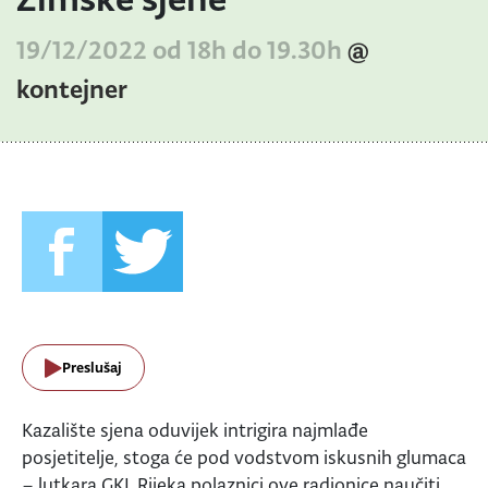
19/12/2022 od 18h do 19.30h
@
kontejner
Preslušaj
Kazalište sjena oduvijek intrigira najmlađe
posjetitelje, stoga će pod vodstvom iskusnih glumaca
– lutkara GKL Rijeka polaznici ove radionice naučiti