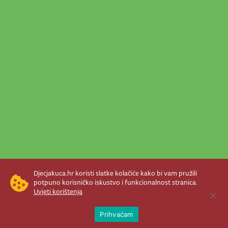
Djecjakuca.hr koristi slatke kolačiće kako bi vam pružili
potpuno korisničko iskustvo i funkcionalnost stranica.
Uvjeti korištenja
Open 
Prihvaćam