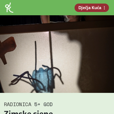
Dječja Kuća
RADIONICA
5+ GOD
Zimske sjene