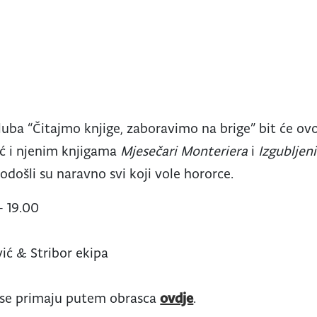
kluba “Čitajmo knjige, zaboravimo na brige” bit će o
ić i njenim knjigama
Mjesečari Monteriera
i
Izgubljen
odošli su naravno svi koji vole hororce.
– 19.00
ć & Stribor ekipa
 se primaju putem obrasca
ovdje
.