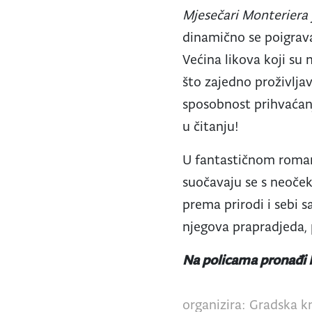
Mjesečari Monteriera
dinamično se poigrava
Većina likova koji su
što zajedno proživljav
sposobnost prihvaćanja
u čitanju!
U fantastičnom rom
suočavaju se s neoček
prema prirodi i sebi 
njegova prapradjeda, p
Na policama pronađi
organizira: Gradska kn