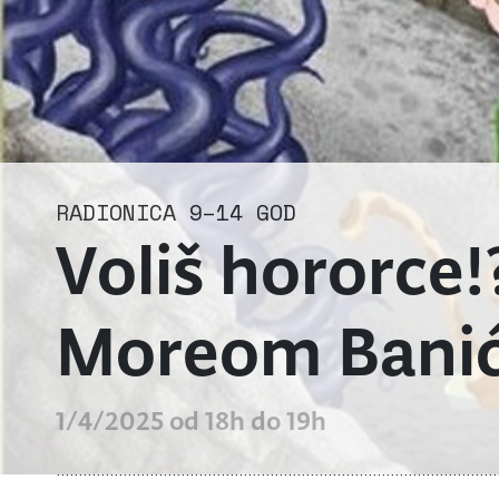
RADIONICA
9–14 GOD
Voliš hororce!
Moreom Banić
1/4/2025 od 18h do 19h