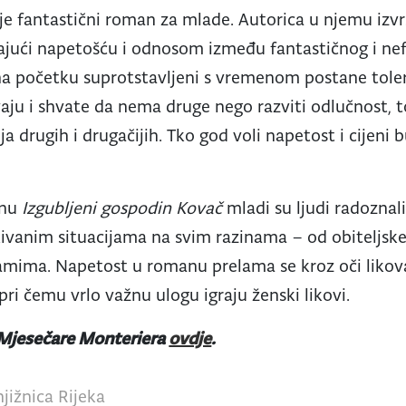
je fantastični roman za mlade. Autorica u njemu izv
jući napetošću i odnosom između fantastičnog i nef
 na početku suprotstavljeni s vremenom postane tole
aju i shvate da nema druge nego razviti odlučnost, to
 drugih i drugačijih. Tko god voli napetost i cijeni 
anu
Izgubljeni gospodin Kovač
mladi su ljudi radoznali, 
ivanim situacijama na svim razinama – od obiteljske
samima. Napetost u romanu prelama se kroz oči likov
ri čemu vrlo važnu ulogu igraju ženski likovi.
 Mjesečare Monteriera
ovdje
.
jižnica Rijeka