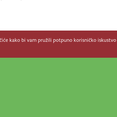
ačiće kako bi vam pružili potpuno korisničko iskustvo
a stvar! Nema šanse da
a u našem veselom životu
nije vijesti, super priče