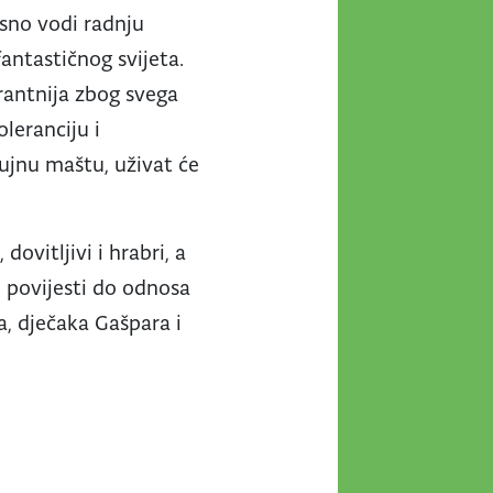
rsno vodi radnju
antastičnog svijeta.
rantnija zbog svega
leranciju i
bujnu maštu, uživat će
dovitljivi i hrabri, a
 povijesti do odnosa
a, dječaka Gašpara i