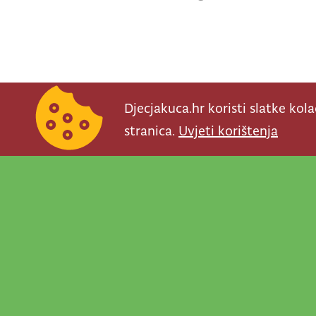
Djecjakuca.hr koristi slatke kol
stranica.
Uvjeti korištenja
Newsletter je prav
važno što se događ
programe, najvaž