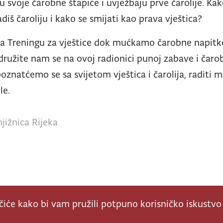
ku svoje čarobne štapiće i uvježbaju prve čarolije. Kak
adiš čaroliju i kako se smijati kao prava vještica?
na Treningu za vještice dok mućkamo čarobne napitk
Pridružite nam se na ovoj radionici punoj zabave i čar
oznatćemo se sa svijetom vještica i čarolija, raditi
le.
jižnica Rijeka
ačiće kako bi vam pružili potpuno korisničko iskustvo