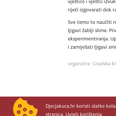
vještice i vještci izvu
riječi izgovarati dok r
Sve ćemo to naučiti 
ljigavi žablji slime. 
eksperimentiranja. Up
i zamiješati ljigavi smi
organizira: Gradska kn
Djecjakuca.hr koristi slatke kol
stranica.
Uvjeti korištenja