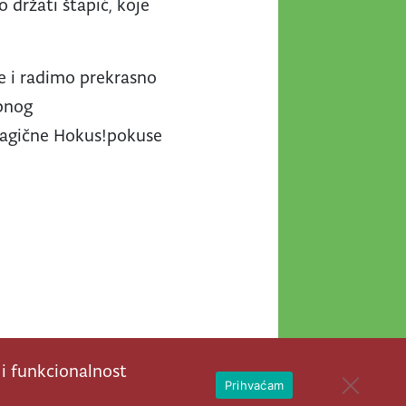
o držati štapić, koje
e i radimo prekrasno
obnog
 magične Hokus!pokuse
 i funkcionalnost
Open 
Prihvaćam