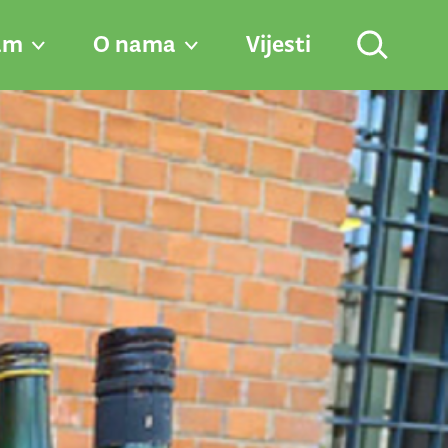
am
O nama
Vijesti