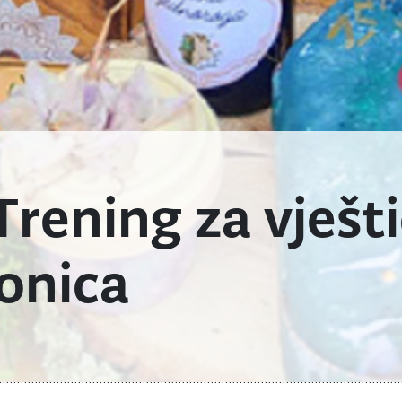
ening za vješti
ionica