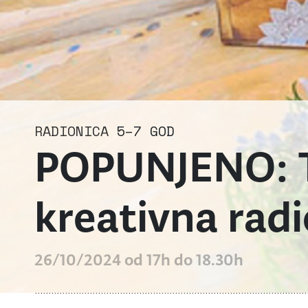
RADIONICA
5–7 GOD
POPUNJENO: Tr
kreativna rad
26/10/2024 od 17h do 18.30h