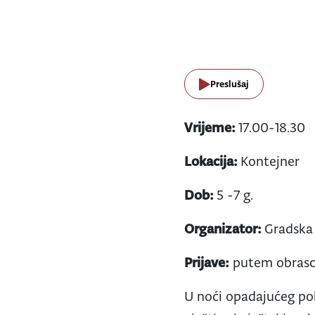
Preslušaj
Vrijeme:
17.00-18.30
Lokacija:
Kontejner
Dob:
5 -7 g.
Organizator:
Gradska 
Prijave:
putem obras
U noći opadajućeg pol