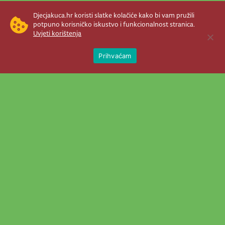
Djecjakuca.hr koristi slatke kolačiće kako bi vam pružili
potpuno korisničko iskustvo i funkcionalnost stranica.
Uvjeti korištenja
Open 
Prihvaćam
Newsletter je prava stvar! Nema šanse
da vam promakne nešto važno što se
događa u našem veselom životu.
Šaljemo pozive na programe, najvažnije
vijesti, super priče čim se pojave...