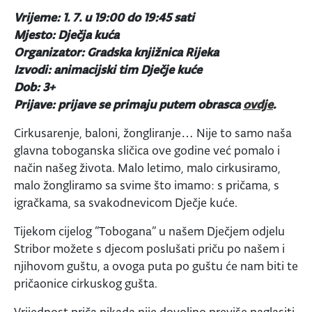
Vrijeme: 1. 7. u 19:00 do 19:45 sati
Mjesto: Dječja kuća
Organizator: Gradska knjižnica Rijeka
Izvodi: animacijski tim Dječje kuće
Dob: 3+
Prijave: prijave se primaju putem obrasca
ovdje
.
Cirkusarenje, baloni, žongliranje… Nije to samo naša
glavna toboganska sličica ove godine već pomalo i
način našeg života. Malo letimo, malo cirkusiramo,
malo žongliramo sa svime što imamo: s pričama, s
igračkama, sa svakodnevicom Dječje kuće.
Tijekom cijelog “Tobogana” u našem Dječjem odjelu
Stribor možete s djecom poslušati priču po našem i
njihovom guštu, a ovoga puta po guštu će nam biti te
pričaonice cirkuskog gušta.
Vrijednost priča nikada nije dovoljno previše naglasiti,