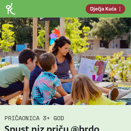
Dječja Kuća
PRIČAONICA
3+ GOD
Spust niz priču @brdo