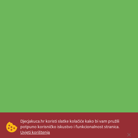
Djecjakuca.hr koristi slatke kolačiće kako bi vam pružili
potpuno korisničko iskustvo i funkcionalnost stranica.
Uvjeti korištenja