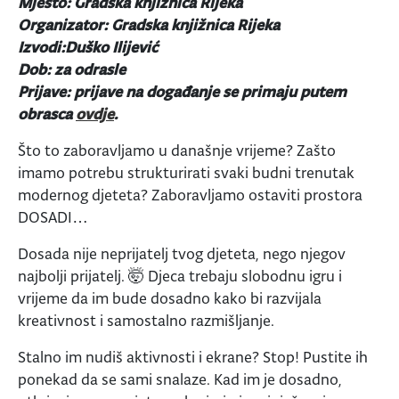
Mjesto: Gradska knjižnica Rijeka
Organizator: Gradska knjižnica Rijeka
Izvodi:Duško Ilijević
Dob: za odrasle
Prijave: prijave na događanje se primaju putem
obrasca
ovdje
.
Što to zaboravljamo u današnje vrijeme? Zašto
imamo potrebu strukturirati svaki budni trenutak
modernog djeteta? Zaboravljamo ostaviti prostora
DOSADI…
Dosada nije neprijatelj tvog djeteta, nego njegov
najbolji prijatelj. 🤯 Djeca trebaju slobodnu igru i
vrijeme da im bude dosadno kako bi razvijala
kreativnost i samostalno razmišljanje.
Stalno im nudiš aktivnosti i ekrane? Stop! Pustite ih
ponekad da se sami snalaze. Kad im je dosadno,