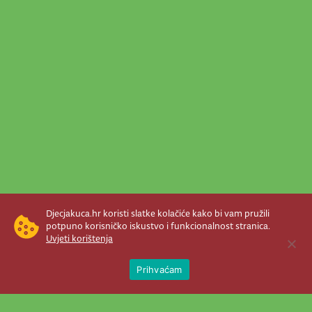
Djecjakuca.hr koristi slatke kolačiće kako bi vam pružili
potpuno korisničko iskustvo i funkcionalnost stranica.
Uvjeti korištenja
Open 
Prihvaćam