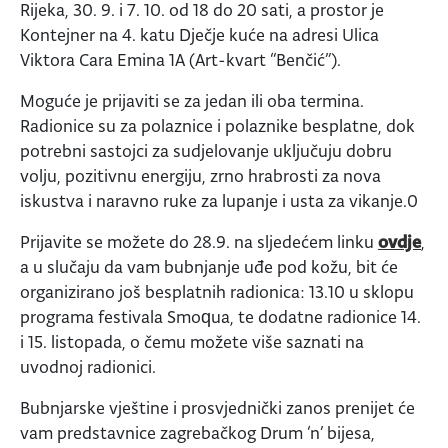
Rijeka, 30. 9. i 7. 10. od 18 do 20 sati, a prostor je
Kontejner na 4. katu Dječje kuće na adresi Ulica
Viktora Cara Emina 1A (Art-kvart “Benčić”).
Moguće je prijaviti se za jedan ili oba termina.
Radionice su za polaznice i polaznike besplatne, dok
potrebni sastojci za sudjelovanje uključuju dobru
volju, pozitivnu energiju, zrno hrabrosti za nova
iskustva i naravno ruke za lupanje i usta za vikanje.0
Prijavite se možete do 28.9. na sljedećem linku
ovdje
,
a u slučaju da vam bubnjanje uđe pod kožu, bit će
organizirano još besplatnih radionica: 13.10 u sklopu
programa festivala Smoqua, te dodatne radionice 14.
i 15. listopada, o čemu možete više saznati na
uvodnoj radionici.
Bubnjarske vještine i prosvjednički zanos prenijet će
vam predstavnice zagrebačkog Drum ‘n’ bijesa,