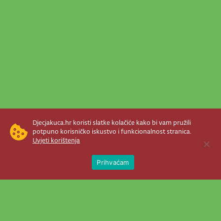
Djecjakuca.hr koristi slatke kolačiće kako bi vam pružili
potpuno korisničko iskustvo i funkcionalnost stranica.
Uvjeti korištenja
Open 
Prihvaćam
Newsletter je prava stvar! Nema šanse
da vam promakne nešto važno što se