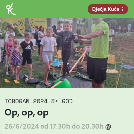
Dječja Kuća
TOBOGAN 2024
3+ GOD
Op, op, op
26/6/2024 od 17.30h do 20.30h
@