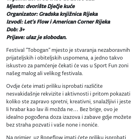
Mjesto: dvorište Dječje kuće
Organizator: Gradska knjižnica Rijeka
Izvodi: Let’s Flow i American Corner Rijeka
Dob: 3+
Prijave: ulaz je slobodan.
Festival “Tobogan” mjesto je stvaranja nezaboravnih
prijateljskih i obiteljskih uspomena, a jedno takvo
iskustvo za pamćenje čekati će vas u Sport Fun zoni
našeg malog ali velikog festivala.
Ovdje ćete imati priliku isprobati različite
nesvakidašnje rekvizite i aktivnosti i pritom pokazati
koliko ste zapravo spretni, kreativni, snalažljivi i jeste
li hrabar kao lav ili možda ne… Bez brige, ovo je
idealno pogođena doza izazova i zabave gdje možete
bez straha pozvati i vaše none i noniće.
Na primjer, uz Ropeflow imati ćete priliku isprobati