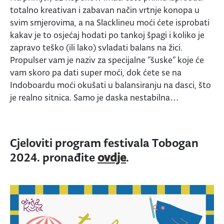
totalno kreativan i zabavan način vrtnje konopa u
svim smjerovima, a na Slacklineu moći ćete isprobati
kakav je to osjećaj hodati po tankoj špagi i koliko je
zapravo teško (ili lako) svladati balans na žici.
Propulser vam je naziv za specijalne “šuske” koje će
vam skoro pa dati super moći, dok ćete se na
Indoboardu moći okušati u balansiranju na dasci, što
je realno sitnica. Samo je daska nestabilna…
Cjeloviti program festivala Tobogan
2024. pronađite
ovdje
.