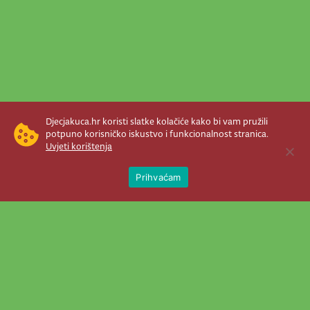
Djecjakuca.hr koristi slatke kolačiće kako bi vam pružili
potpuno korisničko iskustvo i funkcionalnost stranica.
Uvjeti korištenja
Open 
Prihvaćam
Newsletter je prava stvar! Nema šanse
da vam promakne nešto važno što se
događa u našem veselom životu.
Šaljemo pozive na programe, najvažnije
vijesti, super priče čim se pojave...