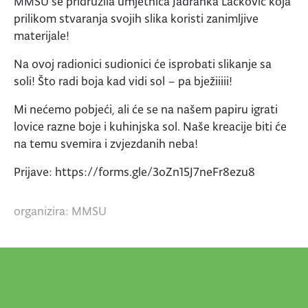
MMSU se pridružila umjetnica Jadranka Lacković koja
prilikom stvaranja svojih slika koristi zanimljive
materijale!
Na ovoj radionici sudionici će isprobati slikanje sa
soli! Što radi boja kad vidi sol – pa bježiiiii!
Mi nećemo pobjeći, ali će se na našem papiru igrati
lovice razne boje i kuhinjska sol. Naše kreacije biti će
na temu svemira i zvjezdanih neba!
Prijave: https://forms.gle/3oZn15J7neFr8ezu8
organizira: MMSU