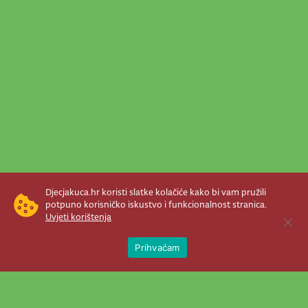
Djecjakuca.hr koristi slatke kolačiće kako bi vam pružili
potpuno korisničko iskustvo i funkcionalnost stranica.
Uvjeti korištenja
Open 
Prihvaćam
Newsletter je prava stvar! Nema šanse