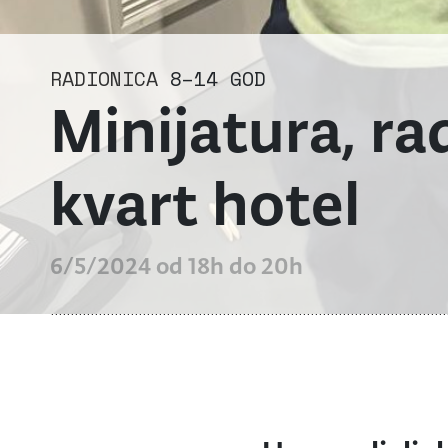
RADIONICA
8–14 GOD
Minijatura, ra
kvart hotel
6/5/2024 od 18h do 20h