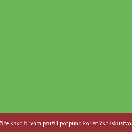
ačiće kako bi vam pružili potpuno korisničko iskustvo