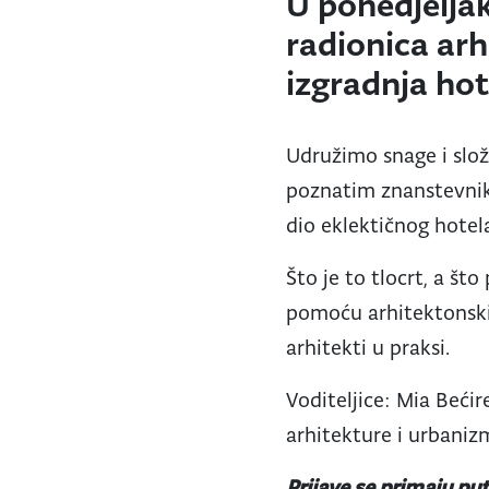
U ponedjeljak
radionica arh
izgradnja hot
Udružimo snage i slož
poznatim znanstevnikom
dio eklektičnog hotel
Što je to tlocrt, a št
pomoću arhitektonskih 
arhitekti u praksi.
Voditeljice: Mia Bećire
arhitekture i urbaniz
Prijave se primaju p