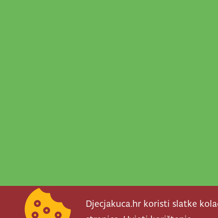
Djecjakuca.hr koristi slatke kol