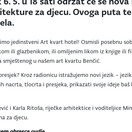
 6. 5. u 18 sati održat će se nova
itekture za djecu. Ovoga puta te
ela.
imo jedinstveni Art kvart hotel! Osmisli posebnu sob
 ili glazbenikom, ili omiljenim likom iz knjige ili f
a smještenog u našem art kvartu Benčić.
o presjek? Kroz radionicu istražujemo novi jezik – jezi
nacrta, tlocrta i presjeka, prikazati svoje ideje baš
vić i Karla Ritoša, riječke arhitektice i voditeljice Mi
ma za djecu.
utem obrasca
ovdje
.