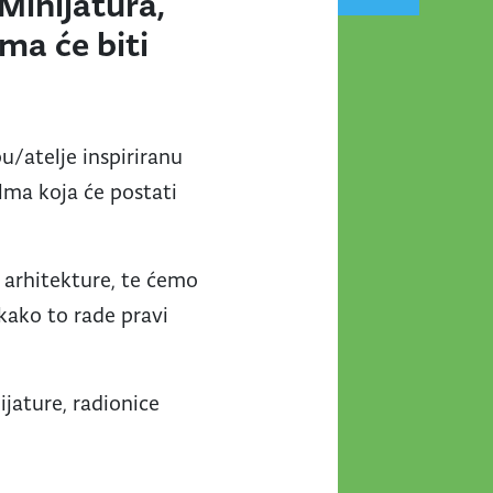
 Minijatura,
ma će biti
u/atelje inspiriranu
ilma koja će postati
k arhitekture, te ćemo
 kako to rade pravi
nijature, radionice