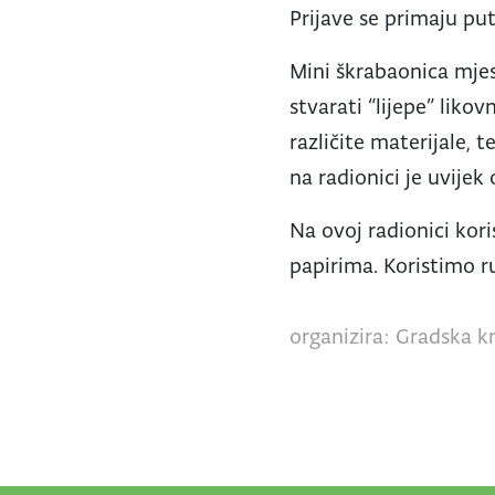
Prijave se primaju p
Mini škrabaonica mjes
stvarati “lijepe” liko
različite materijale, t
na radionici je uvijek
Na ovoj radionici kor
papirima. Koristimo ru
organizira: Gradska kn