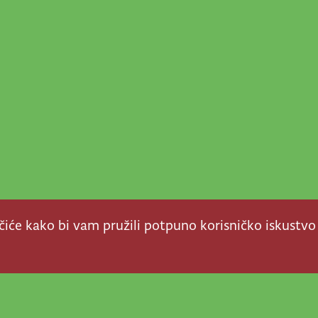
ačiće kako bi vam pružili potpuno korisničko iskustvo