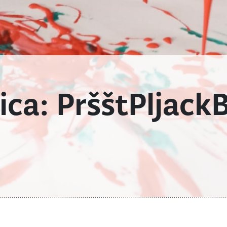
ca: PršštPljackB