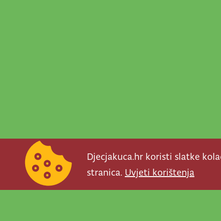
Djecjakuca.hr koristi slatke kol
stranica.
Uvjeti korištenja