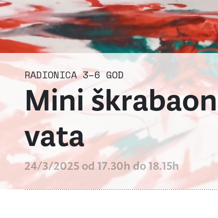
RADIONICA
3–6 GOD
Mini škrabaoni
vata
24/3/2025 od 17.30h do 18.15h