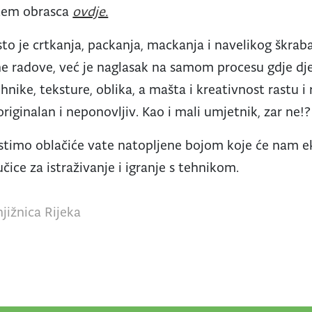
utem obrasca
ovdje.
to je crtkanja, packanja, mackanja i navelikog škraba
vne radove, već je naglasak na samom procesu gdje dječ
ehnike, teksture, oblika, a mašta i kreativnost rastu i 
 originalan i neponovljiv. Kao i mali umjetnik, zar ne!?
istimo oblačiće vate natopljene bojom koje će nam e
čice za istraživanje i igranje s tehnikom.
jižnica Rijeka