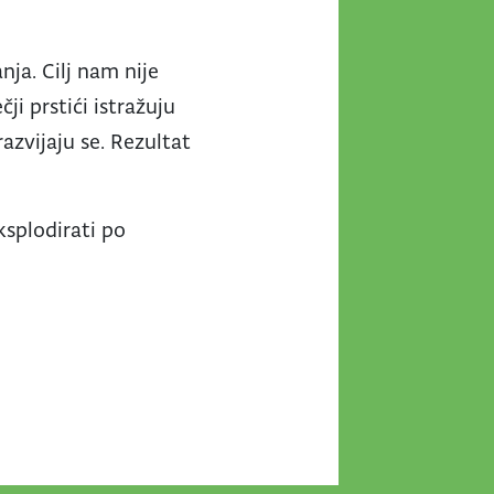
nja. Cilj nam nije
ji prstići istražuju
razvijaju se. Rezultat
ksplodirati po