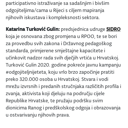
participativno istraživanje sa sadašnjim i bivšim
odgojiteljima/cama u Rijeci s ciljem mapiranja
njihovih iskustava i kompleksnosti sektora.
Katarina Turković Gulin:
predsjednica udruge
SIDRO
koja je osnovana zbog promjena u RPOO, te se bori
za provedbu svih zakona i Državnog pedagoškog
standarda, primjerene smještajne kapacitete i
učinkovit nadzor rada svih dječjih vrtića u Hrvatskoj. ​​
Turković Gulin 2020. godine pokreće javnu kampanju
#odgojiteljnijeteta, koju vrlo brzo započinje pratiti
preko 320.000 osoba u Hrvatskoj. Stvara i vodi
mrežu izvrsnih i predanih stručnjaka različitih profila i
zvanja, aktivista koji djeluju na području cijele
Republike Hrvatske, te pružaju podršku svim
dionicima Ranog i predškolskog odgoja i obrazovanja
u ostvarivanju njihovih prava.