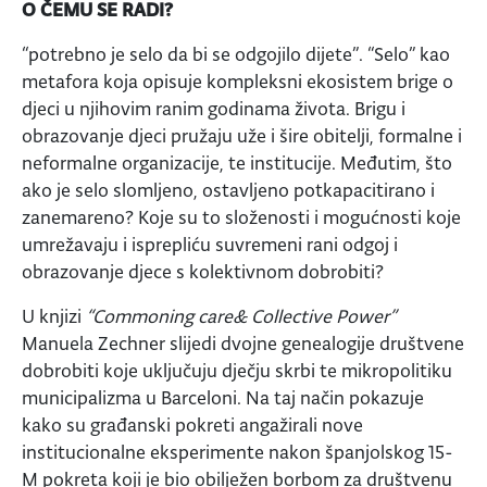
O ČEMU SE RADI?
“potrebno je selo da bi se odgojilo dijete”. “Selo” kao
metafora koja opisuje kompleksni ekosistem brige o
djeci u njihovim ranim godinama života. Brigu i
obrazovanje djeci pružaju uže i šire obitelji, formalne i
neformalne organizacije, te institucije. Međutim, što
ako je selo slomljeno, ostavljeno potkapacitirano i
zanemareno? Koje su to složenosti i mogućnosti koje
umrežavaju i isprepliću suvremeni rani odgoj i
obrazovanje djece s kolektivnom dobrobiti?
U knjizi
“Commoning care& Collective Power”
Manuela Zechner slijedi dvojne genealogije društvene
dobrobiti koje uključuju dječju skrbi te mikropolitiku
municipalizma u Barceloni. Na taj način pokazuje
kako su građanski pokreti angažirali nove
institucionalne eksperimente nakon španjolskog 15-
M pokreta koji je bio obilježen borbom za društvenu