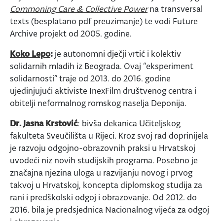
Commoning Care & Collective Power
na transversal
texts (besplatano pdf preuzimanje) te vodi Future
Archive projekt od 2005. godine.
Koko Lepo
:
je autonomni dječji vrtić i kolektiv
solidarnih mladih iz Beograda. Ovaj “eksperiment
solidarnosti” traje od 2013. do 2016. godine
ujedinjujući aktiviste InexFilm društvenog centra i
obitelji neformalnog romskog naselja Deponija.
Dr. Jasna Krstović
: bivša dekanica Učiteljskog
fakulteta Sveučilišta u Rijeci. Kroz svoj rad doprinijela
je razvoju odgojno-obrazovnih praksi u Hrvatskoj
uvodeći niz novih studijskih programa. Posebno je
značajna njezina uloga u razvijanju novog i prvog
takvoj u Hrvatskoj, koncepta diplomskog studija za
rani i predškolski odgoj i obrazovanje. Od 2012. do
2016. bila je predsjednica Nacionalnog vijeća za odgoj