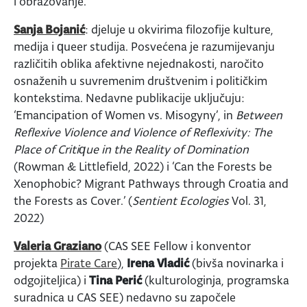
i obrazovanje.
Sanja Bojanić
: djeluje u okvirima filozofije kulture,
medija i queer studija. Posvećena je razumijevanju
različitih oblika afektivne nejednakosti, naročito
osnaženih u suvremenim društvenim i političkim
kontekstima. Nedavne publikacije uključuju:
‘Emancipation of Women vs. Misogyny’, in
Between
Reflexive Violence and Violence of Reflexivity: The
Place of Critique in the Reality of Domination
(Rowman & Littlefield, 2022) i ‘Can the Forests be
Xenophobic? Migrant Pathways through Croatia and
the Forests as Cover.’ (
Sentient Ecologies
Vol. 31,
2022)
Valeria Graziano
(CAS SEE Fellow i konventor
projekta
Pirate Care
),
Irena Vladić
(bivša novinarka i
odgojiteljica) i
Tina Perić
(kulturologinja, programska
suradnica u CAS SEE) nedavno su započele