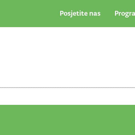
Posjetite nas
Progr