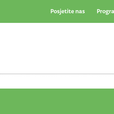
Posjetite nas
Progr