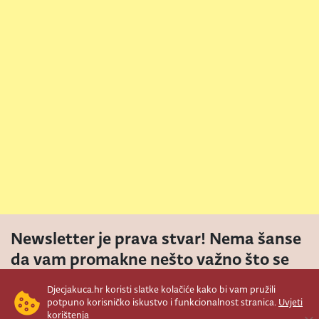
Newsletter je prava stvar! Nema šanse
da vam promakne nešto važno što se
događa u našem veselom životu.
Djecjakuca.hr koristi slatke kolačiće kako bi vam pružili
Šaljemo pozive na programe, najvažnije
potpuno korisničko iskustvo i funkcionalnost stranica.
Uvjeti
korištenja