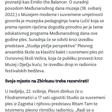
poznatiji kao Emilio the Balancer. O suradnji
povodom Međunarodnog dana muzeja (18. svibanj
2022.) s Muzejem moderne i suvremene umjetnosti
govorila je muzejska pedagoginja Ivana Lučić koja se
prema njenim riječima dogodila prirodno jer je teme
edukativnog programa Međunarodnog dana ove
godine ples. Suradnja će se odviti kroz izvedbu
predstave „Studija ptičje perspektive“ Plesnog
ansambla škole za klasični balet i suvremeni ples pri
Osnovnoj školi Vežica, koja će publiku provesti kroz
Muzej i Dječju kuću, te izvedbu drop in radionice
festivalskih bedževa.
Svoje mjesto na Zbirkusu treba rezervirati!
U nedjelju, 22. svibnja, Plesni zbirkus će u
Filodrammatici u 17 sati ugostiti Studio za suvremeni
ples iz Zagreba i njihovu predstavu Ritam Tam te
istoimenu plesno ritmičku radionicu. „Radi se o