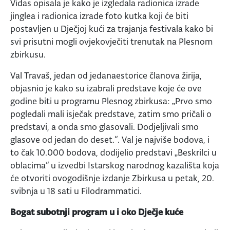
Vidas opisala je kako je izgledala radionica izrade
jinglea i radionica izrade foto kutka koji će biti
postavljen u Dječjoj kući za trajanja festivala kako bi
svi prisutni mogli ovjekovječiti trenutak na Plesnom
zbirkusu.
Val Travaš, jedan od jedanaestorice članova žirija,
objasnio je kako su izabrali predstave koje će ove
godine biti u programu Plesnog zbirkusa: „Prvo smo
pogledali mali isječak predstave, zatim smo pričali o
predstavi, a onda smo glasovali. Dodjeljivali smo
glasove od jedan do deset.“. Val je najviše bodova, i
to čak 10.000 bodova, dodijelio predstavi „Beskrilci u
oblacima“ u izvedbi Istarskog narodnog kazališta koja
će otvoriti ovogodišnje izdanje Zbirkusa u petak, 20.
svibnja u 18 sati u Filodrammatici.
Bogat subotnji program u i oko Dječje kuće