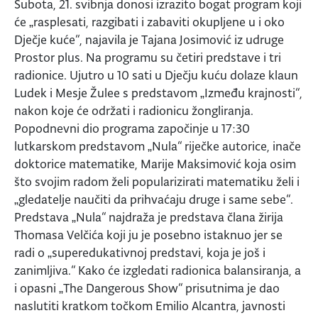
Subota, 21. svibnja donosi izrazito bogat program koji
će „rasplesati, razgibati i zabaviti okupljene u i oko
Dječje kuće“, najavila je Tajana Josimović iz udruge
Prostor plus. Na programu su četiri predstave i tri
radionice. Ujutro u 10 sati u Dječju kuću dolaze klaun
Ludek i Mesje Žulee s predstavom „Između krajnosti“,
nakon koje će održati i radionicu žongliranja.
Popodnevni dio programa započinje u 17:30
lutkarskom predstavom „Nula“ riječke autorice, inače
doktorice matematike, Marije Maksimović koja osim
što svojim radom želi popularizirati matematiku želi i
„gledatelje naučiti da prihvaćaju druge i same sebe“.
Predstava „Nula“ najdraža je predstava člana žirija
Thomasa Velčića koji ju je posebno istaknuo jer se
radi o „superedukativnoj predstavi, koja je još i
zanimljiva.“ Kako će izgledati radionica balansiranja, a
i opasni „The Dangerous Show“ prisutnima je dao
naslutiti kratkom točkom Emilio Alcantra, javnosti