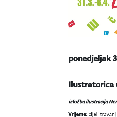
ponedjeljak 31
Ilustratoric
izložba ilustracija Ne
Vrijeme:
cijeli travan