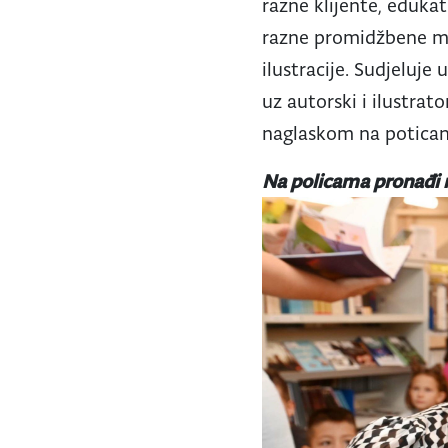
razne klijente, edukati
razne promidžbene mat
ilustracije. Sudjeluje
uz autorski i ilustrato
naglaskom na poticanj
Na policama pronađi 