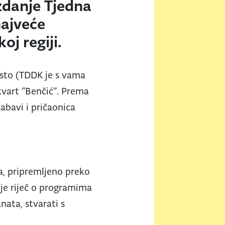
izdanje Tjedna
najveće
oj regiji.
esto (TDDK je s vama
kvart “Benčić”. Prema
zabavi i pričaonica
a, pripremljeno preko
 je riječ o programima
nata, stvarati s