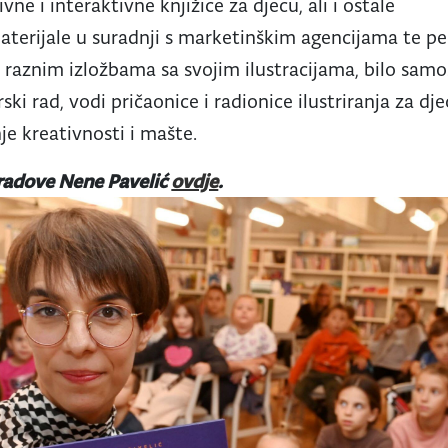
vne i interaktivne knjižice za djecu, ali i ostale
erijale u suradnji s marketinškim agencijama te pe
 u raznim izložbama sa svojim ilustracijama, bilo samo
rski rad, vodi pričaonice i radionice ilustriranja za dje
e kreativnosti i mašte.
radove Nene Pavelić
ovdje
.