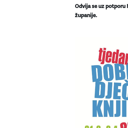
Odvija se uz potporu 
županije.