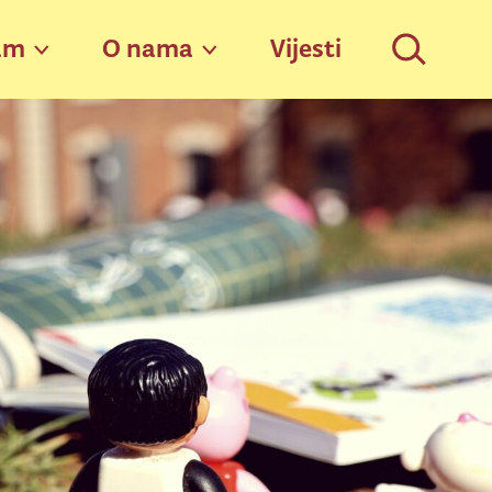
am
O nama
Vijesti