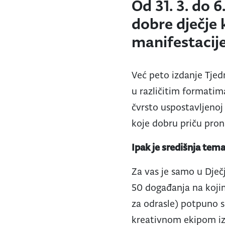
Od 31. 3. do 
dobre dječje 
manifestacije 
Već peto izdanje Tjed
u različitim formatim
čvrsto uspostavljenoj 
koje dobru priču pron
Ipak je središnja tem
Za vas je samo u Dječ
50 događanja na kojim
za odrasle) potpuno sl
kreativnom ekipom iz 