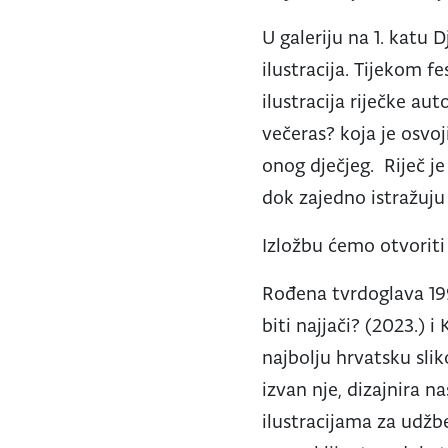
U galeriju na 1. katu 
ilustracija. Tijekom fe
ilustracija riječke au
večeras? koja je osvoj
onog dječjeg. Riječ je 
dok zajedno istražuju 
Izložbu ćemo otvoriti
Rođena tvrdoglava 1990
biti najjači? (2023.) 
najbolju hrvatsku slik
izvan nje, dizajnira n
ilustracijama za udžben