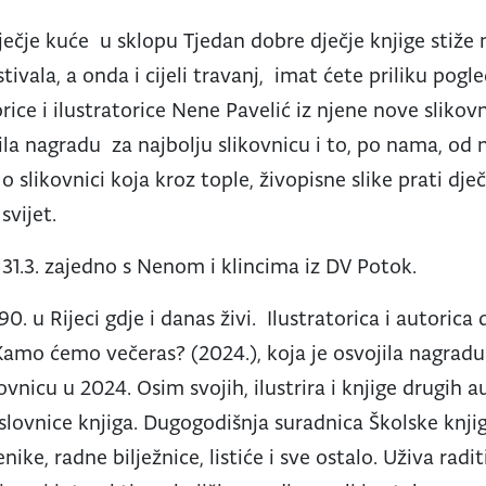
Dječje kuće u sklopu Tjedan dobre dječje knjige stiže
stivala, a onda i cijeli travanj, imat ćete priliku pogl
torice i ilustratorice Nene Pavelić iz njene nove slik
ila nagradu za najbolju slikovnicu i to, po nama, od n
o slikovnici koja kroz tople, živopisne slike prati dje
svijet.
 31.3. zajedno s Nenom i klincima iz DV Potok.
. u Rijeci gdje i danas živi. Ilustratorica i autorica 
i Kamo ćemo večeras? (2024.), koja je osvojila nagradu
ovnicu u 2024. Osim svojih, ilustrira i knjige drugih a
aslovnice knjiga. Dugogodišnja suradnica Školske knji
ike, radne bilježnice, listiće i sve ostalo. Uživa radi