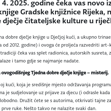
6. 4. 2025. godine čeka vas novo 
knjige Gradske knjižnice Rijeka, 
dječje čitateljske kulture u riječk
na dobre dječje knjige u Dječjoj kući, a ukupno trina
a od 2012. godine) i ovoga će proljeća razvedriti art-
tradiciji čeka vas splet radionica, autorskih susreta, 
alaze i tamo gdje se najmanje nadate.
a ovogodišnjeg Tjedna dobre dječje knjige – misterij.
joj kući, koja je središnje mjesto održavanja program
a je sudjelovanje uz prijave za djecu (i odrasle kada
obodno. Družit ćete se s autorima, otkrivati tajne za
prve ruke. Nešto takvo ne nalazite svaki dan.