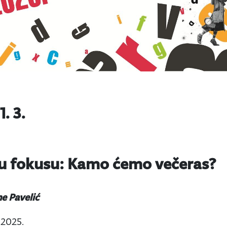
. 3.
a u fokusu: Kamo ćemo večeras?
ne Pavelić
j 2025.