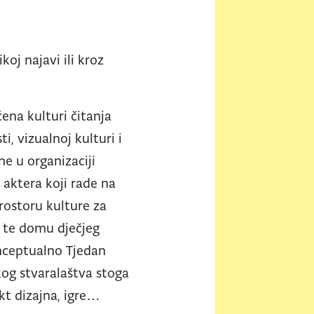
.
koj najavi ili kroz
ćena kulturi čitanja
i, vizualnoj kulturi i
ne u organizaciji
 aktera koji rade na
prostoru kulture za
” te domu dječjeg
onceptualno Tjedan
akog stvaralaštva stoga
kt dizajna, igre…