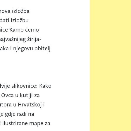
 nova izložba
edati izložbu
ovnice Kamo ćemo
ajvažnijeg žirija-
čaka i njegovu obitelj
dvije slikovnice: Kako
 Ovca u kutiji za
utora u Hrvatskoj i
ge gdje radi na
ti ilustrirane mape za