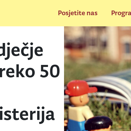
Posjetite nas
Progr
dječje
preko 50
sterija