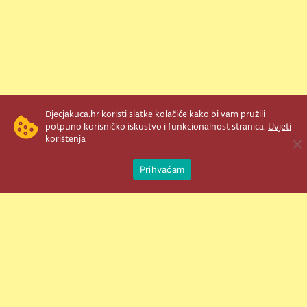
Djecjakuca.hr koristi slatke kolačiće kako bi vam pružili
Newsletter je prava stvar! Nema šanse
potpuno korisničko iskustvo i funkcionalnost stranica.
Uvjeti
da vam promakne nešto važno što se
korištenja
Ope
događa u našem veselom životu.
Prihvaćam
Šaljemo pozive na programe, najvažnije
vijesti, super priče čim se pojave...