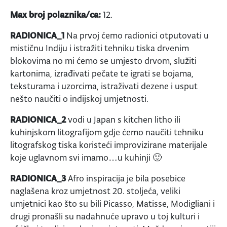
Max broj polaznika/ca:
12.
RADIONICA_1
Na prvoj ćemo radionici otputovati u
mističnu Indiju i istražiti tehniku tiska drvenim
blokovima no mi ćemo se umjesto drvom, služiti
kartonima, izrađivati pečate te igrati se bojama,
teksturama i uzorcima, istraživati dezene i usput
nešto naučiti o indijskoj umjetnosti.
RADIONICA_2
vodi u Japan s kitchen litho ili
kuhinjskom litografijom gdje ćemo naučiti tehniku
litografskog tiska koristeći improvizirane materijale
koje uglavnom svi imamo…u kuhinji 🙂
RADIONICA_3
Afro inspiracija je bila posebice
naglašena kroz umjetnost 20. stoljeća, veliki
umjetnici kao što su bili Picasso, Matisse, Modigliani i
drugi pronašli su nadahnuće upravo u toj kulturi i