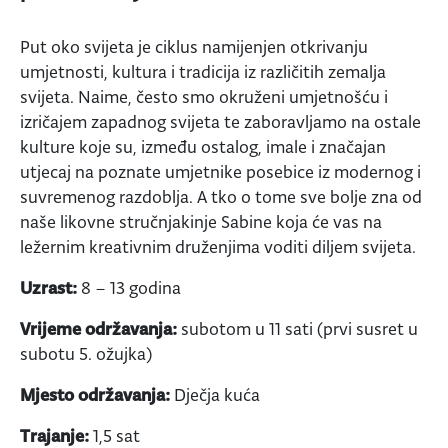
Put oko svijeta je ciklus namijenjen otkrivanju
umjetnosti, kultura i tradicija iz različitih zemalja
svijeta. Naime, često smo okruženi umjetnošću i
izričajem zapadnog svijeta te zaboravljamo na ostale
kulture koje su, između ostalog, imale i značajan
utjecaj na poznate umjetnike posebice iz modernog i
suvremenog razdoblja. A tko o tome sve bolje zna od
naše likovne stručnjakinje Sabine koja će vas na
ležernim kreativnim druženjima voditi diljem svijeta.
Uzrast:
8 – 13 godina
Vrijeme održavanja:
subotom u 11 sati (prvi susret u
subotu 5. ožujka)
Mjesto održavanja:
Dječja kuća
Trajanje:
1,5 sat