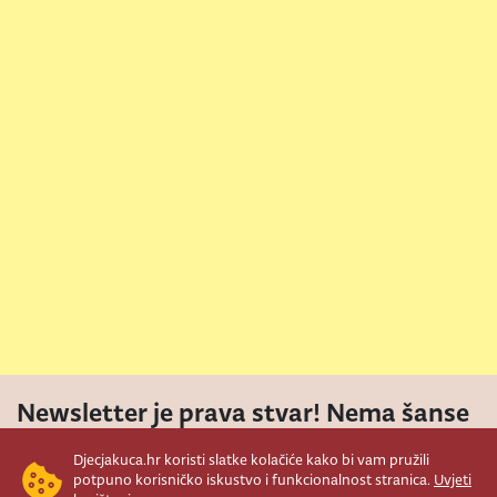
Newsletter je prava stvar! Nema šanse
da vam promakne nešto važno što se
Djecjakuca.hr koristi slatke kolačiće kako bi vam pružili
događa u našem veselom životu.
potpuno korisničko iskustvo i funkcionalnost stranica.
Uvjeti