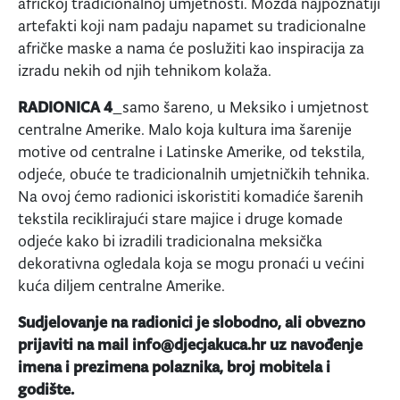
afričkoj tradicionalnoj umjetnosti. Možda najpoznatiji
artefakti koji nam padaju napamet su tradicionalne
afričke maske a nama će poslužiti kao inspiracija za
izradu nekih od njih tehnikom kolaža.
RADIONICA 4
_samo šareno, u Meksiko i umjetnost
centralne Amerike. Malo koja kultura ima šarenije
motive od centralne i Latinske Amerike, od tekstila,
odjeće, obuće te tradicionalnih umjetničkih tehnika.
Na ovoj ćemo radionici iskoristiti komadiće šarenih
tekstila reciklirajući stare majice i druge komade
odjeće kako bi izradili tradicionalna meksička
dekorativna ogledala koja se mogu pronaći u većini
kuća diljem centralne Amerike.
Sudjelovanje na radionici je slobodno, ali obvezno
prijaviti na mail info@djecjakuca.hr uz navođenje
imena i prezimena polaznika, broj mobitela i
godište.