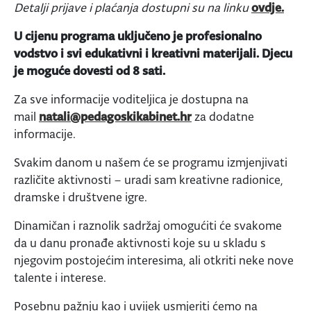
Detalji prijave i plaćanja dostupni su na linku
ovdje.
U cijenu programa uključeno je profesionalno
vodstvo i svi edukativni i kreativni materijali. Djecu
je moguće dovesti od 8 sati.
Za sve informacije voditeljica je dostupna na
mail
natali@pedagoskik
abinet.hr
za dodatne
informacije.
Svakim danom u našem će se programu izmjenjivati
različite aktivnosti – uradi sam kreativne radionice,
dramske i društvene igre.
Dinamičan i raznolik sadržaj omogućiti će svakome
da u danu pronađe aktivnosti koje su u skladu s
njegovim postojećim interesima, ali otkriti neke nove
talente i interese.
Posebnu pažnju kao i uvijek usmjeriti ćemo na