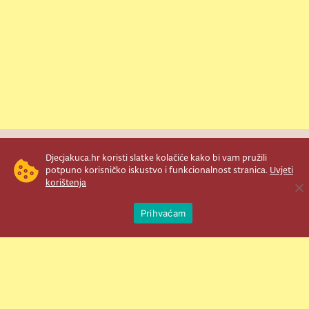
Newsletter je prava stvar! Nema šanse
Djecjakuca.hr koristi slatke kolačiće kako bi vam pružili
da vam promakne nešto važno što se
potpuno korisničko iskustvo i funkcionalnost stranica.
Uvjeti
korištenja
događa u našem veselom životu.
Ope
Šaljemo pozive na programe, najvažnije
Prihvaćam
vijesti, super priče čim se pojave...