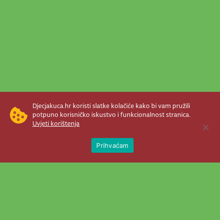
Djecjakuca.hr koristi slatke kolačiće kako bi vam pružili
potpuno korisničko iskustvo i funkcionalnost stranica.
Uvjeti korištenja
Open 
Prihvaćam
Newsletter je prava stvar! Nema šanse
da vam promakne nešto važno što se
događa u našem veselom životu.