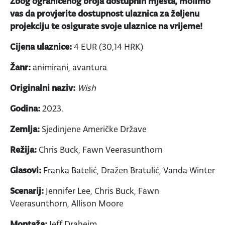
Zbog ograničenog broja dostupnih mjesta, molimo
vas da provjerite dostupnost ulaznica za željenu
projekciju te osigurate svoje ulaznice na vrijeme!
Cijena ulaznice:
4 EUR (30,14 HRK)
Žanr:
animirani, avantura
Originalni naziv:
Wish
Godina:
2023.
Zemlja:
Sjedinjene Američke Države
Režija:
Chris Buck, Fawn Veerasunthorn
Glasovi:
Franka Batelić, Dražen Bratulić, Vanda Winter
Scenarij:
Jennifer Lee, Chris Buck, Fawn
Veerasunthorn, Allison Moore
Montaža:
Jeff Draheim