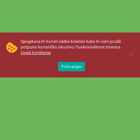
Djecjakuca.hr koristi slatke kolačiće kako bi vam pružili
potpuno korisničko iskustvo i funkcionalnost stranica.
Uvjeti korištenja
Open 
Prihvaćam
Newsletter je prava stvar! Nema šanse
da vam promakne nešto važno što se
događa u našem veselom životu.
Šaljemo pozive na programe, najvažnije
vijesti, super priče čim se pojave...