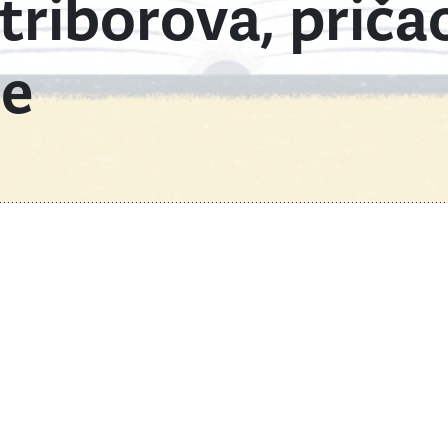
triborova, priča
je