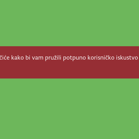
ačiće kako bi vam pružili potpuno korisničko iskustvo
a stvar! Nema šanse da
a u našem veselom životu
nije vijesti, super priče