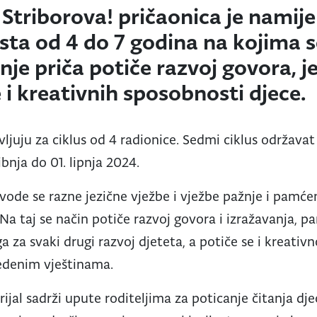
Striborova! pričaonica je namije
sta od 4 do 7 godina na kojima s
nje priča potiče razvoj govora, j
i kreativnih sposobnosti djece.
avljuju za ciklus od 4 radionice. Sedmi ciklus održava
bnja do 01. lipnja 2024.
vode se razne jezične vježbe i vježbe pažnje i pamćen
 Na taj se način potiče razvoj govora i izražavanja, p
a za svaki drugi razvoj djeteta, a potiče se i kreativn
edenim vještinama.
ijal sadrži upute roditeljima za poticanje čitanja dj