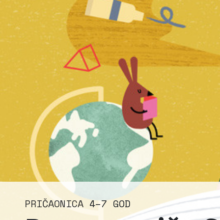
PRIČAONICA
4–7 GOD