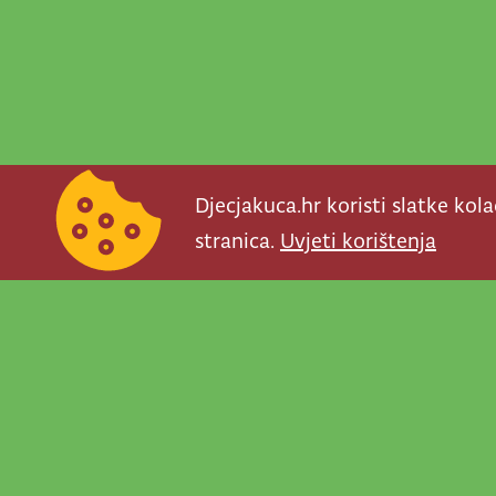
Djecjakuca.hr koristi slatke kol
stranica.
Uvjeti korištenja
Newsletter je prav
važno što se događ
programe, najvaž