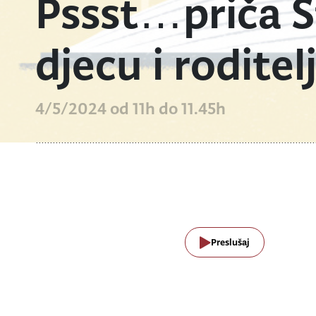
Pssst…priča S
djecu i roditel
4/5/2024 od 11h do 11.45h
Preslušaj