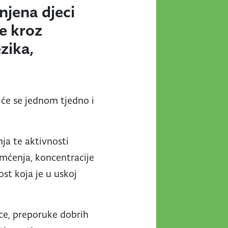
njena djeci
e kroz
ezika,
t će se jednom tjedno i
ja te aktivnosti
amćenja, koncentracije
ost koja je u uskoj
ece, preporuke dobrih