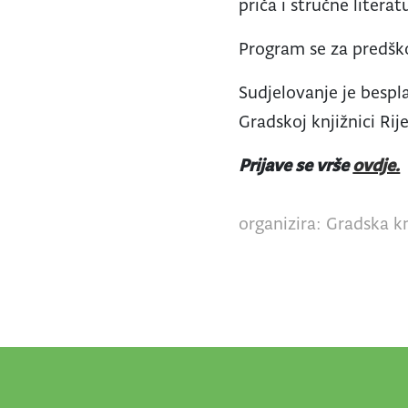
priča i stručne litera
Program se za predško
Sudjelovanje je bespla
Gradskoj knjižnici Rij
Prijave se vrše
ovdje.
organizira: Gradska kn