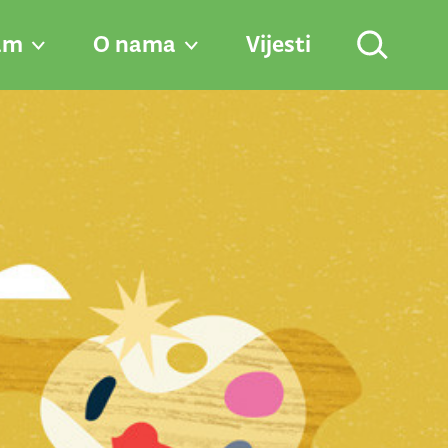
am
O nama
Vijesti