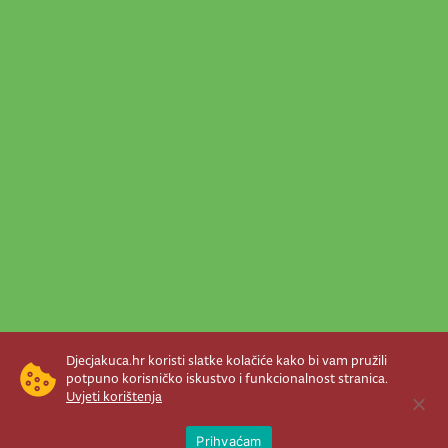
Djecjakuca.hr koristi slatke kolačiće kako bi vam pružili
potpuno korisničko iskustvo i funkcionalnost stranica.
Uvjeti korištenja
Open 
Prihvaćam